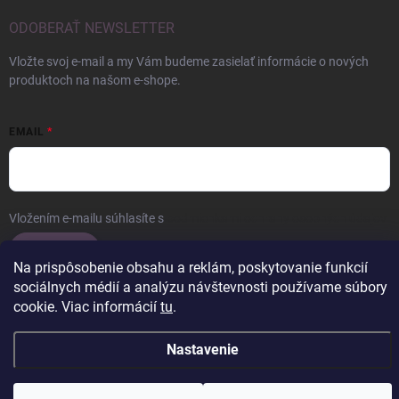
ODOBERAŤ NEWSLETTER
Vložte svoj e-mail a my Vám budeme zasielať informácie o nových
produktoch na našom e-shope.
EMAIL
Vložením e-mailu súhlasíte s
podmienkami ochrany osobných údajov
Prihlásiť sa
Na prispôsobenie obsahu a reklám, poskytovanie funkcií
sociálnych médií a analýzu návštevnosti používame súbory
cookie. Viac informácií
tu
.
Copyright 2026
ERROW
. Všetky práva vyhradené.
Upraviť nastavenie
Nastavenie
cookies
Vytvoril Shoptet