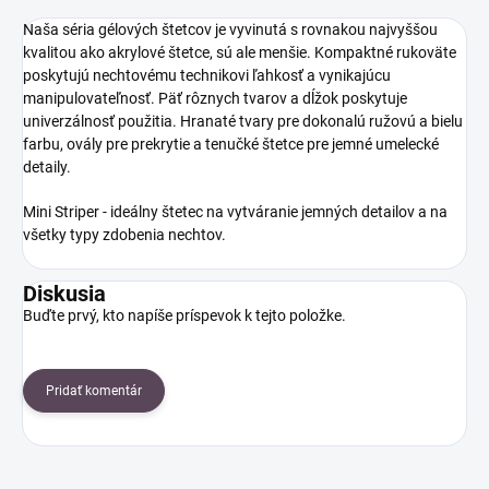
Naša séria gélových štetcov je vyvinutá s rovnakou najvyššou
kvalitou ako akrylové štetce, sú ale menšie. Kompaktné rukoväte
poskytujú nechtovému technikovi ľahkosť a vynikajúcu
manipulovateľnosť. Päť rôznych tvarov a dĺžok poskytuje
univerzálnosť použitia. Hranaté tvary pre dokonalú ružovú a bielu
farbu, ovály pre prekrytie a tenučké štetce pre jemné umelecké
detaily.
Mini Striper - ideálny štetec na vytváranie jemných detailov a
na
všetky typy zdobenia nechtov.
Diskusia
Buďte prvý, kto napíše príspevok k tejto položke.
Pridať komentár