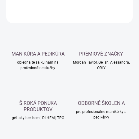
DETAILNÉ INFORMÁCIE
OPÝTAŤ SA
MANIKÚRA A PEDIKÚRA
PRÉMIOVÉ ZNAČKY
objednajte sa ku nám na
Morgan Taylor, Gelish, Alessandra,
profesionálne služby
ORLY
ŠIROKÁ PONUKA
ODBORNÉ ŠKOLENIA
PRODUKTOV
pre profesionálne manikérky a
pedikérky
gél laky bez hemi, DI-HEMI, TPO