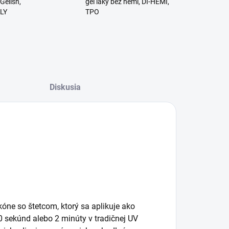
Gelish,
gél laky bez hemi, DI-HEMI,
RLY
TPO
Diskusia
kóne so štetcom, ktorý sa aplikuje ako
0 sekúnd alebo 2 minúty v tradičnej UV