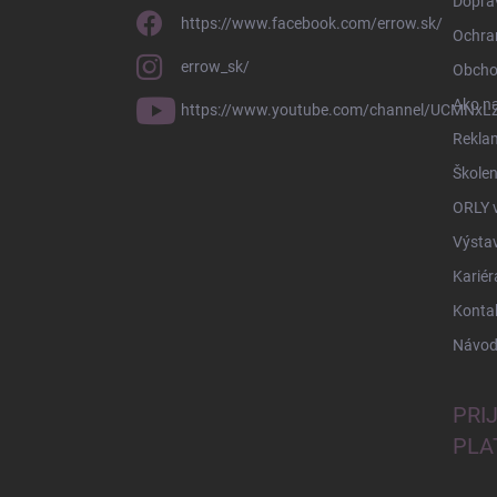
Doprav
https://www.facebook.com/errow.sk/
Ochra
errow_sk/
Obcho
Ako n
https://www.youtube.com/channel/UCMNxLZ
Rekla
Školen
ORLY 
Výsta
Kariér
Konta
Návod
PRI
PLA