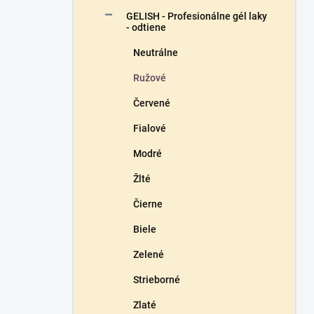
n
GELISH - Profesionálne gél laky
e
- odtiene
l
Neutrálne
Ružové
Červené
Fialové
Modré
Žlté
Čierne
Biele
Zelené
Strieborné
Zlaté