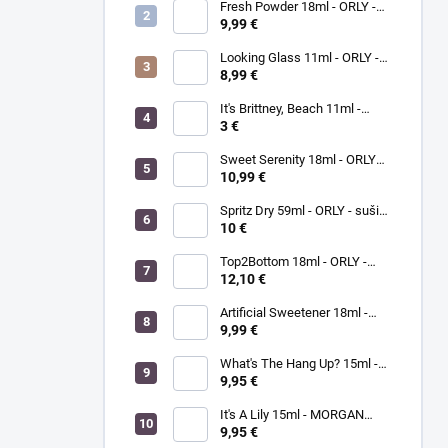
Fresh Powder 18ml - ORLY -
lak na nechty
9,99 €
Looking Glass 11ml - ORLY -
lak na nechty
8,99 €
It's Brittney, Beach 11ml -
ORLY lak na nechty
3 €
Sweet Serenity 18ml - ORLY
BREATHABLE - ošetrujúci
10,99 €
farebný lak na nechty
Spritz Dry 59ml - ORLY - sušič
laku na nechty
10 €
Top2Bottom 18ml - ORLY -
podkladový a vrchný lak na
12,10 €
nechty v jednom
Artificial Sweetener 18ml -
ORLY lak na nechty
9,99 €
What's The Hang Up? 15ml -
MORGANTAYLOR - lak na
9,95 €
nechty
It's A Lily 15ml - MORGAN
TAYLOR - lak na nechty
9,95 €