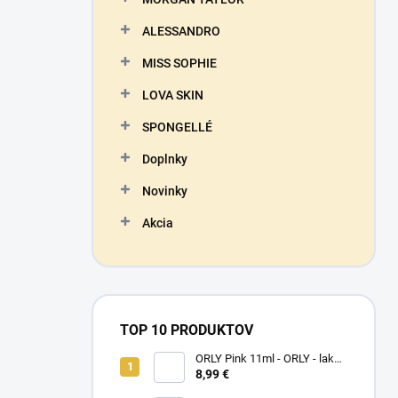
ALESSANDRO
MISS SOPHIE
LOVA SKIN
SPONGELLÉ
Doplnky
Novinky
Akcia
TOP 10 PRODUKTOV
ORLY Pink 11ml - ORLY - lak
na nechty
8,99 €