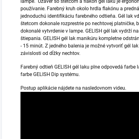
lampe. Uzáver so štetcom a flakón gél laku je ergono
používanie. Farebný kruh okolo hrdla flakónu a pred
jednoduchú identifikáciu farebného odtieňa. Gél lak vďa
štetcom dokonale rozprestrie po nechtovej platničke, 
dokonalé vytvrdenie v lampe. GELISH gél lak vydrží n
štiepania. GELISH gél lak manikúru kompletne odstrán
- 15 minút. Z jedného balenia je možné vytvoriť gél la
závislosti od dĺžky nechtov.
Farebný odtieň GELISH gél laku plne odpovedá farbe 
farbe GELISH Dip systému.
Postup aplikácie nájdete na nasledovnom videu.