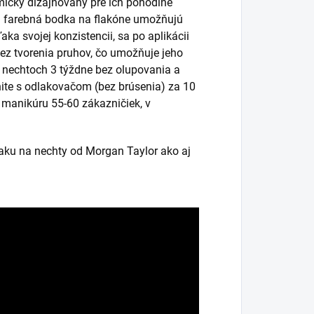
micky dizajnovaný pre ich pohodlné
ná farebná bodka na flakóne umožňujú
ka svojej konzistencii, sa po aplikácii
bez tvorenia pruhov, čo umožňuje jeho
a nechtoch 3 týždne bez olupovania a
ite s odlakovačom (bez brúsenia) za 10
k manikúru 55-60 zákazničiek, v
laku na nechty od Morgan Taylor ako aj