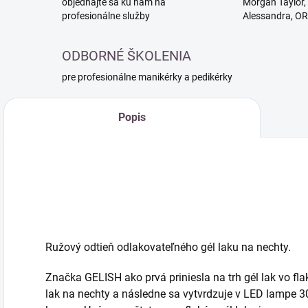
objednajte sa ku nám na
Morgan Taylor, 
profesionálne služby
Alessandra, O
ODBORNÉ ŠKOLENIA
pre profesionálne manikérky a pedikérky
Popis
Ružový odtieň odlakovateľného gél laku na nechty.
Značka GELISH ako prvá priniesla na trh gél lak vo fla
lak na nechty a následne sa vytvrdzuje v LED lampe 3