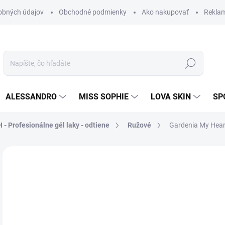
obných údajov
Obchodné podmienky
Ako nakupovať
Rekla
Hľadať
ALESSANDRO
MISS SOPHIE
LOVA SKIN
SP
 - Profesionálne gél laky - odtiene
Ružové
Gardenia My Heart
Neohodnotené
Podrobnosti hodnotenia
ZNAČKA
29
24,
Jedn
SK