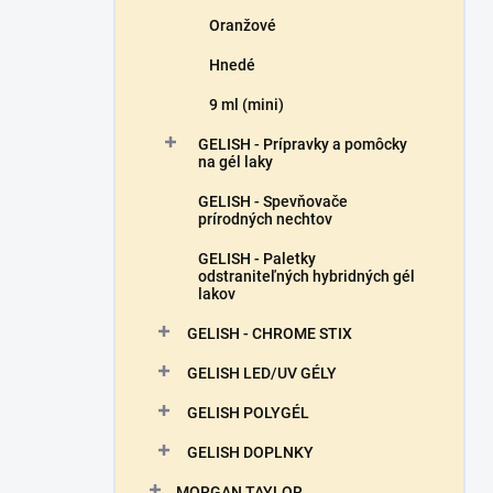
Oranžové
Hnedé
9 ml (mini)
GELISH - Prípravky a pomôcky
na gél laky
GELISH - Spevňovače
prírodných nechtov
GELISH - Paletky
odstraniteľných hybridných gél
lakov
GELISH - CHROME STIX
GELISH LED/UV GÉLY
GELISH POLYGÉL
GELISH DOPLNKY
MORGAN TAYLOR