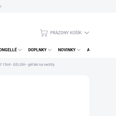
mačný poriadok
Školenia
ORLY v DM DROGERIE MARKT
Výs
PRÁZDNY KOŠÍK
NÁKUPNÝ
KOŠÍK
ONGELLÉ
DOPLNKY
NOVINKY
AKCIA
NÁ
 15ml - GELISH - gél lak na nechty
:
GELISH
,95 €
35 € bez DPH
otková
LADOM