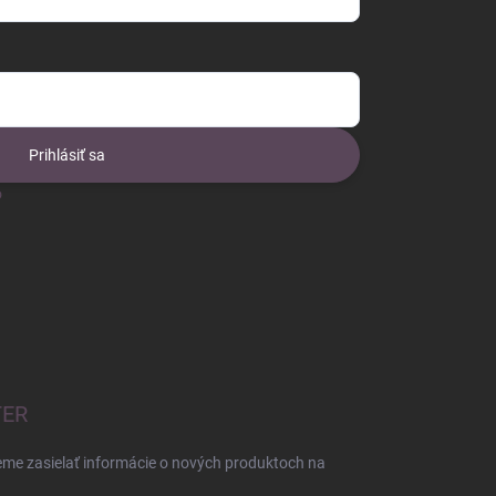
Prihlásiť sa
o
TER
eme zasielať informácie o nových produktoch na