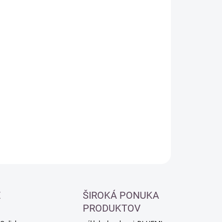
:
−
+
Pridať do košíka
ILNÉ INFORMÁCIE
OPÝTAŤ SA
É
ŠIROKÁ PONUKA
PRODUKTOV