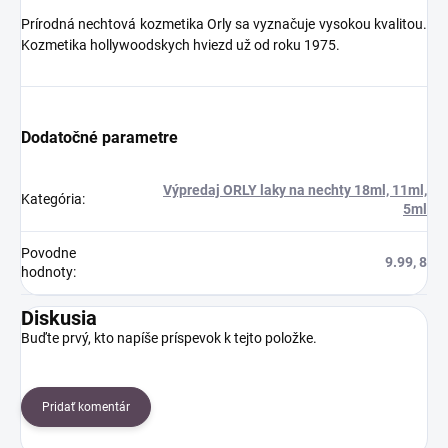
Prírodná nechtová kozmetika Orly sa vyznačuje vysokou kvalitou.
Kozmetika hollywoodskych hviezd už od roku 1975.
Dodatočné parametre
Výpredaj ORLY laky na nechty 18ml, 11ml,
Kategória
:
5ml
Povodne
9.99, 8
hodnoty
:
Diskusia
Buďte prvý, kto napíše príspevok k tejto položke.
Pridať komentár