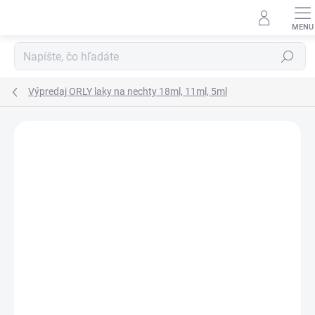
Prejsť
na
obsah
Hľadať
Výpredaj ORLY laky na nechty 18ml, 11ml, 5ml
Neohodnotené
Podrobnosti hodnotenia
ZNAČKA:
ORLY
AKCIA