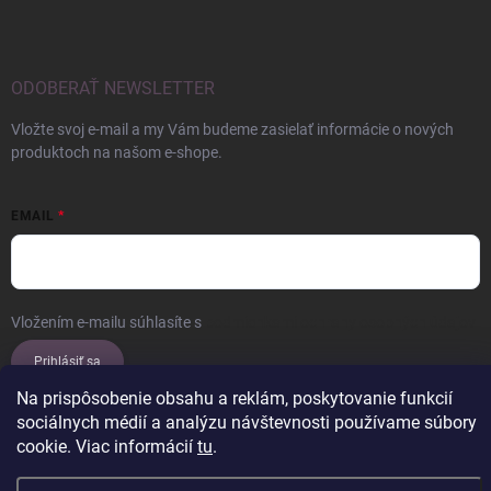
ODOBERAŤ NEWSLETTER
Vložte svoj e-mail a my Vám budeme zasielať informácie o nových
produktoch na našom e-shope.
EMAIL
Vložením e-mailu súhlasíte s
podmienkami ochrany osobných údajov
Prihlásiť sa
Na prispôsobenie obsahu a reklám, poskytovanie funkcií
sociálnych médií a analýzu návštevnosti používame súbory
cookie. Viac informácií
tu
.
Copyright 2026
ERROW
. Všetky práva vyhradené.
Upraviť nastavenie
cookies