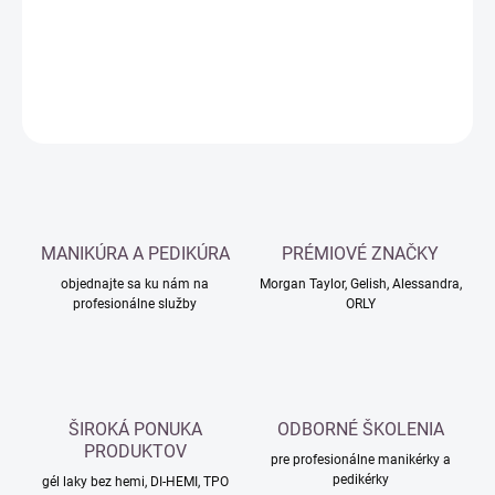
DETAILNÉ INFORMÁCIE
OPÝTAŤ SA
MANIKÚRA A PEDIKÚRA
PRÉMIOVÉ ZNAČKY
objednajte sa ku nám na
Morgan Taylor, Gelish, Alessandra,
profesionálne služby
ORLY
ŠIROKÁ PONUKA
ODBORNÉ ŠKOLENIA
PRODUKTOV
pre profesionálne manikérky a
pedikérky
gél laky bez hemi, DI-HEMI, TPO