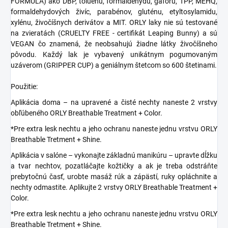
FORMULA) ako DBP, toluénu, formaldehydu, gáforu, TPP, MEHQ,
formaldehydových živíc, parabénov, gluténu, etyltosylamidu,
xylénu, živočíšnych derivátov a MIT. ORLY laky nie sú testované
na zvieratách (CRUELTY FREE - certifikát Leaping Bunny) a sú
VEGAN čo znamená, že neobsahujú žiadne látky živočíšneho
pôvodu. Každý lak je vybavený unikátnym pogumovaným
uzáverom (GRIPPER CUP) a geniálnym štetcom so 600 štetinami.
Použitie:
Aplikácia doma – na upravené a čisté nechty naneste 2 vrstvy
obľúbeného ORLY Breathable Treatment + Color.
*Pre extra lesk nechtu a jeho ochranu naneste jednu vrstvu ORLY
Breathable Tretment + Shine.
Aplikácia v salóne – vykonajte základnú manikúru – upravte dĺžku
a tvar nechtov, pozatláčajte kožtičky a ak je treba odstráňte
prebytočnú časť, urobte masáž rúk a zápästí, ruky opláchnite a
nechty odmastite. Aplikujte 2 vrstvy ORLY Breathable Treatment +
Color.
*Pre extra lesk nechtu a jeho ochranu naneste jednu vrstvu ORLY
Breathable Tretment + Shine.