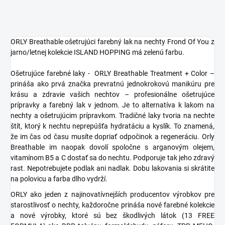
ORLY Breathable ošetrujúci farebný lak na nechty Frond Of You z
jarno/letnej kolekcie ISLAND HOPPING má zelenú farbu.
Ošetrujúce farebné laky - ORLY Breathable Treatment + Color –
prináša ako prvá značka prevratnú jednokrokovú manikúru pre
krásu a zdravie vašich nechtov – profesionálne ošetrujúce
prípravky a farebný lak v jednom. Je to alternatíva k lakom na
nechty a ošetrujúcim prípravkom. Tradičné laky tvoria na nechte
štít, ktorý k nechtu neprepúšťa hydratáciu a kyslík. To znamená,
že im čas od času musíte dopriať odpočinok a regeneráciu. Orly
Breathable im naopak dovolí spoločne s arganovým olejem,
vitamínom B5 a C dostať sa do nechtu. Podporuje tak jeho zdravý
rast. Nepotrebujete podlak ani nadlak. Dobu lakovania si skrátite
na polovicu a farba dlho vydrží.
ORLY ako jeden z najinovatívnejších producentov výrobkov pre
starostlivosť o nechty, každoročne prináša nové farebné kolekcie
a nové výrobky, ktoré sú bez škodlivých látok (13 FREE