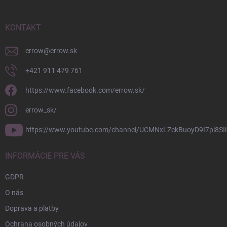
ä
t
i
KONTAKT
e
errow
@
errow.sk
+421 911 479 761
https://www.facebook.com/errow.sk/
errow_sk/
https://www.youtube.com/channel/UCMNxLZckBuoyD9I7pl8SIi
INFORMÁCIE PRE VÁS
GDPR
O nás
Doprava a platby
Ochrana osobných údajov