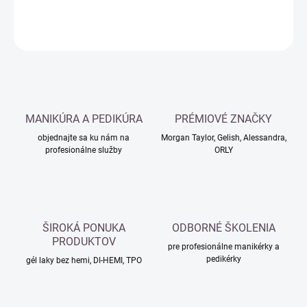
DETAILNÉ INFORMÁCIE
OPÝTAŤ SA
MANIKÚRA A PEDIKÚRA
PRÉMIOVÉ ZNAČKY
objednajte sa ku nám na
Morgan Taylor, Gelish, Alessandra,
profesionálne služby
ORLY
ŠIROKÁ PONUKA
ODBORNÉ ŠKOLENIA
PRODUKTOV
pre profesionálne manikérky a
pedikérky
gél laky bez hemi, DI-HEMI, TPO