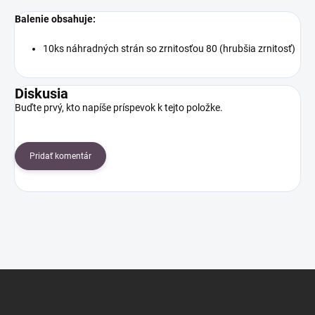
Balenie obsahuje:
10ks náhradných strán so zrnitosťou 80 (hrubšia zrnitosť)
Diskusia
Buďte prvý, kto napíše príspevok k tejto položke.
Pridať komentár
Z
á
p