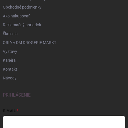
Obchodné podmienky
Ako nakupovať
Reklamačný poriadok
Školenia
ORLY v DM DROGERIE MARKT
Výstavy
Kariéra
Kontakt
Návody
PRIHLÁSENIE
E-MAIL