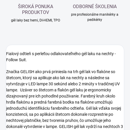
ŠIROKÁ PONUKA
ODBORNÉ ŠKOLENIA
PRODUKTOV
pre profesionálne manikérky a
pedikérky
gél laky bez hemi, DI-HEMI, TPO
Fialový odtieň s perleťou odlakovateľného gél laku na nechty -
Follow Suit.
Značka GELISH ako prvá priniesla na trh gél lak vo flakóne so
štetcom, ktorý sa aplikuje ako lak na nechty a následne sa
vytvrdzuje v LED lampe 30 sekúnd alebo 2 minúty v tradičnej UV
lampe. Uzáver so štetcom a flakón gél laku je ergonomicky
dizajnovaný pre ich pohodlné používanie. Farebný kruh okolo
hrdla flakónu a predná farebná bodka na flakóne umožňujú
jednoduchú identifikáciu farebného odtieňa. Gél lak vďaka svojej
konzistencii, sa po aplikácii štetcom dokonale rozprestrie po
nechtovej platničke, bez tvorenia pruhov, čo umožňuje jeho
dokonalé vytvrdenie v lampe. GELISH gél lak vydrží na nechtoch 3