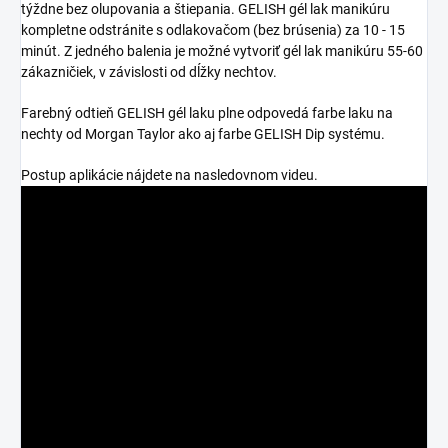
týždne bez olupovania a štiepania. GELISH gél lak manikúru
kompletne odstránite s odlakovačom (bez brúsenia) za 10 - 15
minút. Z jedného balenia je možné vytvoriť gél lak manikúru 55-60
zákazničiek, v závislosti od dĺžky nechtov.
Farebný odtieň GELISH gél laku plne odpovedá farbe laku na
nechty od Morgan Taylor ako aj farbe GELISH Dip systému.
Postup aplikácie nájdete na nasledovnom videu.