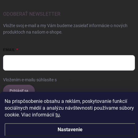
ODOBERAŤ NEWSLETTER
Vložte svoj e-mail a my Vám budeme zasielať informácie o nových
produktoch na našom e-shope.
EMAIL
Vložením e-mailu súhlasíte s
podmienkami ochrany osobných údajov
Prihlásiť sa
Na prispôsobenie obsahu a reklám, poskytovanie funkcií
sociálnych médií a analýzu návštevnosti používame súbory
cookie. Viac informácií
tu
.
Copyright 2026
ERROW
. Všetky práva vyhradené.
Upraviť nastavenie
cookies
Nastavenie
Vytvoril Shoptet