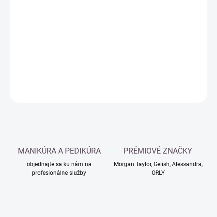
Jednotková
MOMENTÁLNE NEDOSTUPNÉ
cena:
−
+
Pridať do košíka
DETAILNÉ INFORMÁCIE
OPÝTAŤ SA
MANIKÚRA A PEDIKÚRA
PRÉMIOVÉ ZNAČKY
objednajte sa ku nám na
Morgan Taylor, Gelish, Alessandra,
profesionálne služby
ORLY