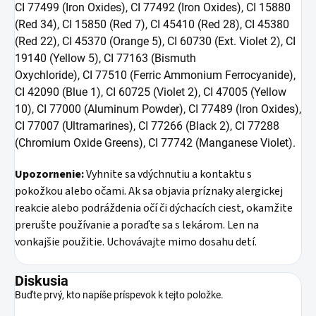
CI 77499 (Iron Oxides), CI 77492 (Iron Oxides), CI 15880
(Red 34), CI 15850 (Red 7), CI 45410 (Red 28), CI 45380
(Red 22), CI 45370 (Orange 5), CI 60730 (Ext. Violet 2), CI
19140 (Yellow 5), CI 77163 (Bismuth
Oxychloride), CI 77510 (Ferric Ammonium Ferrocyanide),
CI 42090 (Blue 1), CI 60725 (Violet 2), CI 47005 (Yellow
10), CI 77000 (Aluminum Powder), CI 77489 (Iron Oxides),
CI 77007 (Ultramarines), CI 77266 (Black 2), CI 77288
(Chromium Oxide Greens), CI 77742 (Manganese Violet).
Upozornenie:
Vyhnite sa vdýchnutiu a kontaktu s
pokožkou alebo očami. Ak sa objavia príznaky alergickej
reakcie alebo podráždenia očí či dýchacích ciest, okamžite
prerušte používanie a poraďte sa s lekárom. Len na
vonkajšie použitie. Uchovávajte mimo dosahu detí.
Diskusia
Buďte prvý, kto napíše príspevok k tejto položke.