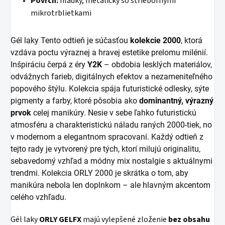
Povrch:
hladký, metalický so striebornými
mikrotrblietkami
Gél laky Tento odtieň je súčasťou
kolekcie 2000
, ktorá
vzdáva poctu výraznej a hravej estetike prelomu milénií.
Inšpiráciu čerpá z éry
Y2K
– obdobia lesklých materiálov,
odvážnych farieb, digitálnych efektov a nezameniteľného
popového štýlu. Kolekcia spája futuristické odlesky, sýte
pigmenty a farby, ktoré pôsobia ako
dominantný, výrazný
prvok
celej manikúry. Nesie v sebe ľahko futuristickú
atmosféru a charakteristickú náladu raných 2000-tiek, no
v modernom a elegantnom spracovaní. Každý odtieň z
tejto rady je vytvorený pre tých, ktorí milujú originalitu,
sebavedomý vzhľad a módny mix nostalgie s aktuálnymi
trendmi. Kolekcia ORLY 2000 je skrátka o tom, aby
manikúra nebola len doplnkom – ale hlavným akcentom
celého vzhľadu.
Gél laky
ORLY GELFX
majú vylepšené zloženie
bez obsahu