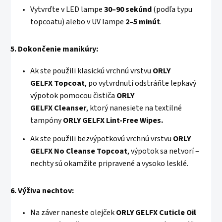
Vytvrďte v LED lampe
30–90 sekúnd
(podľa typu
topcoatu) alebo v UV lampe
2–5 minút
.
5. Dokončenie manikúry:
Ak ste použili klasickú vrchnú vrstvu
ORLY
GELFX
Topcoat
, po vytvrdnutí odstráňte lepkavý
výpotok pomocou čističa
ORLY
GELFX
Cleanser
, ktorý nanesiete na textilné
tampóny
ORLY GELFX Lint-Free Wipes.
Ak ste použili bezvýpotkovú vrchnú vrstvu
ORLY
GELFX
No Cleanse Topcoat
, výpotok sa netvorí –
nechty sú okamžite pripravené a vysoko lesklé.
6. Výživa nechtov:
Na záver naneste olejček
ORLY GELFX Cuticle Oil