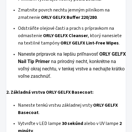
Zmatnite povrch nechtu jemným pilníkom na
zmatnenie
ORLY GELFX Buffer 220/280
.
Odstráňte olejové časti a prach s prípravkom na
odmastenie
ORLY GELFX Cleanser
, ktorý nanesiete
na textilné tampóny
ORLY
GELFX Lint-Free Wipes
.
Naneste
prípravok na lepšiu priľnavosť
ORLY GELFX
Nail
Tip Primer
na prírodný necht, konkrétne na
voľný okraj nechtu, v tenkej vrstve a nechajte krátko
voľne zaschnúť.
2. Základná vrstva ORLY GELFX Basecoat:
Naneste tenkú vrstvu základnej vrsty
ORLY GELFX
Basecoat
.
Vytvrďte v LED lampe
30 sekúnd
alebo v UV lampe
2
minúty
.