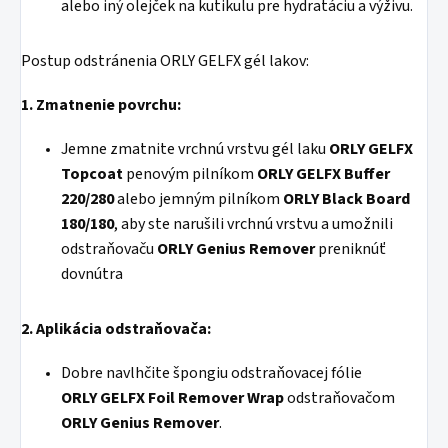
alebo iný olejček na kutikulu pre hydratáciu a výživu.
Postup odstránenia ORLY GELFX gél lakov:
1. Zmatnenie povrchu:
Jemne zmatnite vrchnú vrstvu gél laku
ORLY GELFX
Topcoat
penovým pilníkom
ORLY GELFX Buffer
220/280
alebo jemným pilníkom
ORLY Black Board
180/180
, aby ste narušili vrchnú vrstvu a umožnili
odstraňovaču
ORLY Genius Remover
preniknúť
dovnútra
2. Aplikácia odstraňovača:
Dobre navlhčite špongiu odstraňovacej fólie
ORLY GELFX Foil Remover Wrap
odstraňovačom
ORLY Genius Remover
.