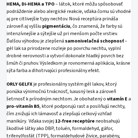
HEMA, Di-HEMA a TPO
– látok, ktoré môžu spôsobovať
podráždenie alebo alergické reakcie, vďaka čomu sú vhodné
aj pre citlivejšie typy nechtov. Nová receptúra prináša
zároveň aj vyššiu
pigmentáciu
, čo znamená, že farby sú
intenzívnejšie a sýtejšie už pri menšom počte vrstiev.
Ďalšou výhodou je zlepšená
samonivelačná schopnosť
–
gél lak sa prirodzene rozleje po povrchu nechtu, vyplní
drobné nerovnosti a vytvorí dokonale hladký povrch bez
šmúh či pruhov. Výsledkom je rovnomerná aplikácia, krásne
sýta farba a dlhotrvajúci profesionálny efekt.
ORLY GELFX
je profesionálny systém gél lakov, ktorý
ponúka výnimočnú trvácnosť, luxusný lesk a zároveň
šetrnosť k prírodným nechtom. Je obohatený o
vitamín E
a
pro-vitamín B5
, ktoré podporujú rast a posilňujú nechty,
čím znižujú ich lámavosť a zlepšujú celkový vzhľad
manikúry. Vďaka svojej
12-free receptúre
neobsahujú
škodlivé látky ako DBP, toluén, formaldehyd, gáfor,
trifenylfosfát (TPP), formaldehydové živice, parabény,