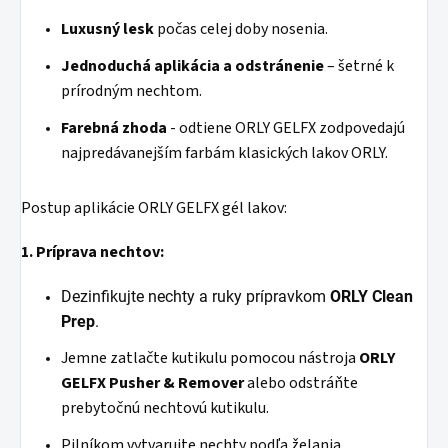
Luxusný lesk
počas celej doby nosenia.
Jednoduchá aplikácia a odstránenie
– šetrné k
prírodným nechtom.
Farebná zhoda
- odtiene ORLY GELFX zodpovedajú
najpredávanejším farbám klasických lakov ORLY.
Postup aplikácie ORLY GELFX gél lakov:
1. Príprava nechtov:
Dezinfikujte nechty a ruky prípravkom
ORLY Clean
Prep
.
Jemne zatlačte kutikulu pomocou nástroja
ORLY
GELFX
Pusher
& Remover
alebo odstráňte
prebytočnú nechtovú kutikulu.
Pilníkom vytvarujte nechty podľa želania.