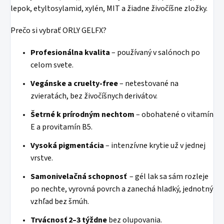
lepok, etyltosylamid, xylén, MIT a žiadne živočíšne zložky.
Prečo si vybrať ORLY GELFX?
Profesionálna kvalita
– používaný v salónoch po
celom svete.
Vegánske a cruelty-free
– netestované na
zvieratách, bez živočíšnych derivátov.
Šetrné k prírodným nechtom
– obohatené o vitamín
E a provitamín B5.
Vysoká pigmentácia
– intenzívne krytie už v jednej
vrstve.
Samonivelačná schopnosť
– gél lak sa sám rozleje
po nechte, vyrovná povrch a zanechá hladký, jednotný
vzhľad bez šmúh.
Trvácnosť 2–3 týždne
bez olupovania.