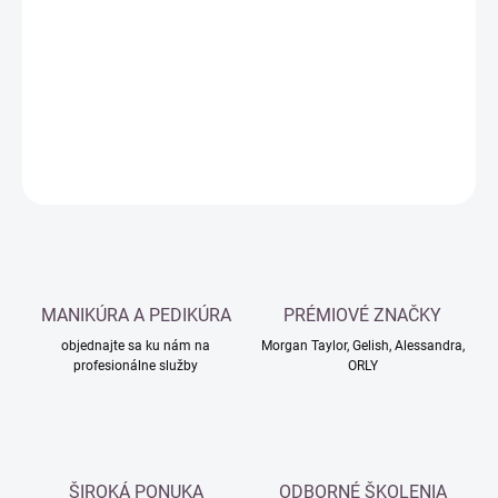
cena:
−
+
Pridať do košíka
DETAILNÉ INFORMÁCIE
OPÝTAŤ SA
MANIKÚRA A PEDIKÚRA
PRÉMIOVÉ ZNAČKY
objednajte sa ku nám na
Morgan Taylor, Gelish, Alessandra,
profesionálne služby
ORLY
ŠIROKÁ PONUKA
ODBORNÉ ŠKOLENIA