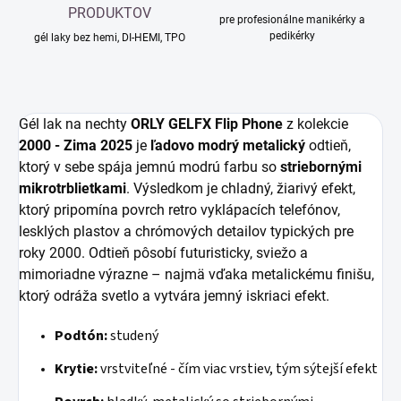
PRODUKTOV
pre profesionálne manikérky a
pedikérky
gél laky bez hemi, DI-HEMI, TPO
Gél lak na nechty
ORLY GELFX Flip Phone
z kolekcie
2000 - Zima 2025
je
ľadovo modrý metalický
odtieň,
ktorý v sebe spája jemnú modrú farbu so
striebornými
mikrotrblietkami
. Výsledkom je chladný, žiarivý efekt,
ktorý pripomína povrch retro vyklápacích telefónov,
lesklých plastov a chrómových detailov typických pre
roky 2000. Odtieň pôsobí futuristicky, sviežo a
mimoriadne výrazne – najmä vďaka metalickému finišu,
ktorý odráža svetlo a vytvára jemný iskriaci efekt.
Podtón:
studený
Krytie:
vrstviteľné - čím viac vrstiev, tým sýtejší efekt