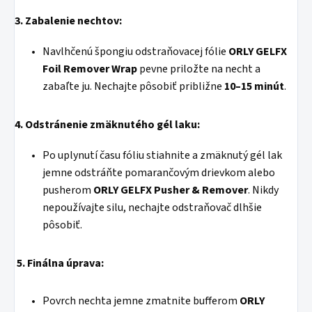
3. Zabalenie nechtov:
Navlhčenú špongiu odstraňovacej fólie
ORLY GELFX
Foil Remover Wrap
pevne priložte na necht a
zabaľte ju. Nechajte pôsobiť približne
10–15 minút
.
4. Odstránenie zmäknutého gél laku:
Po uplynutí času fóliu stiahnite a zmäknutý gél lak
jemne odstráňte pomarančovým drievkom alebo
pusherom
ORLY GELFX Pusher & Remover
. Nikdy
nepoužívajte silu, nechajte odstraňovač dlhšie
pôsobiť.
5. Finálna úprava:
Povrch nechta jemne zmatnite bufferom
ORLY