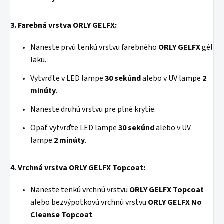
3. Farebná vrstva ORLY GELFX:
Naneste prvú tenkú vrstvu farebného
ORLY GELFX
gél
laku.
Vytvrďte v LED lampe
30 sekúnd
alebo v UV lampe
2
minúty
.
Naneste druhú vrstvu pre plné krytie.
Opäť vytvrďte LED lampe
30 sekúnd
alebo v UV
lampe
2 minúty
.
4.
Vrchná vrstva ORLY GELFX Topcoat:
Naneste tenkú vrchnú vrstvu
ORLY
GELFX
Topcoat
alebo bezvýpotkovú vrchnú vrstvu
ORLY
GELFX
No
Cleanse Topcoat
.