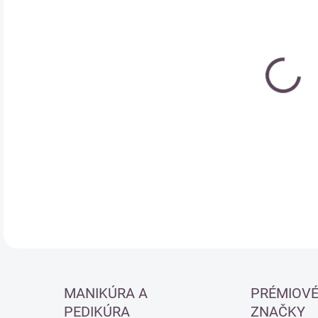
Jedn
SK
cena
DETA
MANIKÚRA A
PRÉMIOV
PEDIKÚRA
ZNAČKY