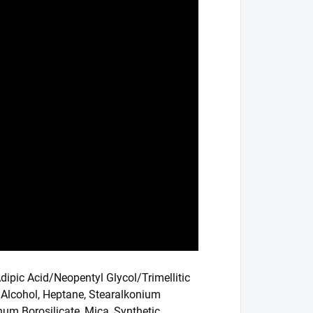
Adipic Acid/Neopentyl Glycol/Trimellitic
l Alcohol, Heptane, Stearalkonium
num Borosilicate, Mica, Synthetic