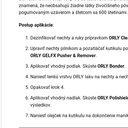
znamená, že neobsahujú žiadne látky živočíšneho pô
pogumovaným uzáverom a štetcom sa 600 štetinami.
Postup aplikácie
:
Dezinfikovať nechty a ruky prípravkom
ORLY Cle
Upraviť nechty pilníkom a pozatláčať kutikulu 
ORLY GELFX Pusher & Remover
.
Aplikovať vhodný podlak. Skúste
ORLY Bonder
.
Naniesť tenkú vrstvu ORLY laku na nechty a nec
Opakovať krok 4.
Aplikovať vhodný nadlak. Skúste
ORLY Polishiel
výsledkov.
Naniesť olejček na kutikulu na dokončenie mani