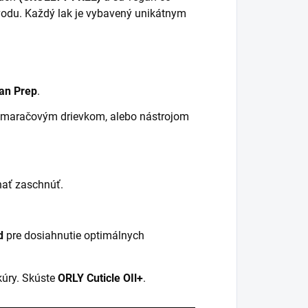
vodu. Každý lak je vybavený unikátnym
an Prep
.
pomaračovým drievkom, alebo nástrojom
hať zaschnúť.
d
pre dosiahnutie optimálnych
kúry. Skúste
ORLY Cuticle OIl+
.