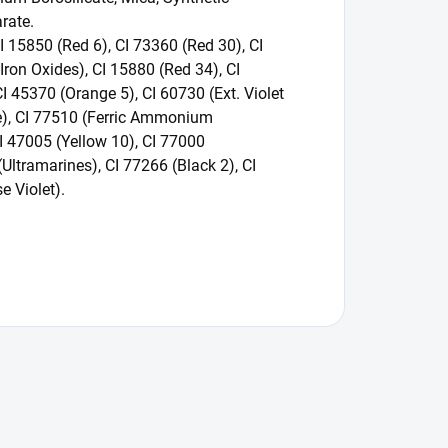
arate.
I 15850 (Red 6), CI 73360 (Red 30), CI
Iron Oxides), CI 15880 (Red 34), CI
I 45370 (Orange 5), CI 60730 (Ext. Violet
de), CI 77510 (Ferric Ammonium
CI 47005 (Yellow 10), CI 77000
Ultramarines), CI 77266 (Black 2), CI
 Violet).