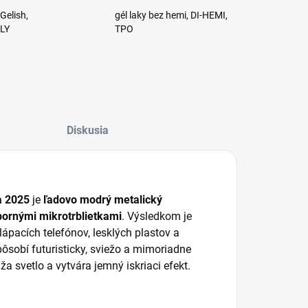
Gelish,
gél laky bez hemi, DI-HEMI,
RLY
TPO
Diskusia
a 2025
je
ľadovo modrý metalický
bornými mikrotrblietkami
. Výsledkom je
klápacích telefónov, lesklých plastov a
ôsobí futuristicky, sviežo a mimoriadne
a svetlo a vytvára jemný iskriaci efekt.