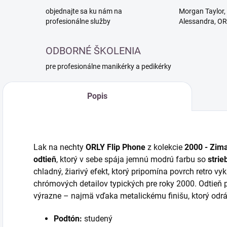
objednajte sa ku nám na
Morgan Taylor, 
profesionálne služby
Alessandra, O
ODBORNÉ ŠKOLENIA
pre profesionálne manikérky a pedikérky
Popis
Lak na nechty
ORLY Flip Phone
z kolekcie
2000 - Zim
odtieň
, ktorý v sebe spája jemnú modrú farbu so
strie
chladný, žiarivý efekt, ktorý pripomína povrch retro vy
chrómových detailov typických pre roky 2000. Odtieň p
výrazne – najmä vďaka metalickému finišu, ktorý odráž
Podtón:
studený