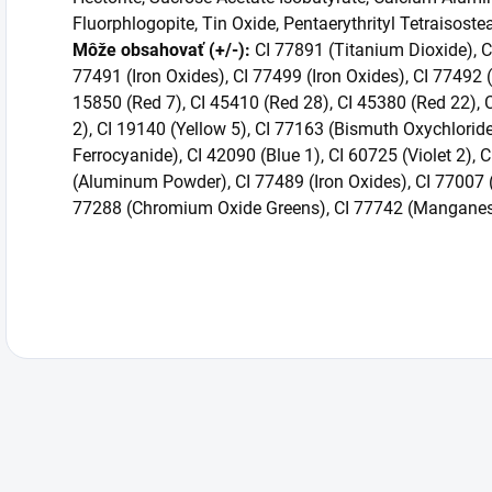
Fluorphlogopite, Tin Oxide, Pentaerythrityl Tetraisoste
Môže obsahovať (+/-):
CI 77891 (Titanium Dioxide), C
77491 (Iron Oxides), CI 77499 (Iron Oxides), CI 77492 (
15850 (Red 7), CI 45410 (Red 28), CI 45380 (Red 22), C
2), CI 19140 (Yellow 5), CI 77163 (Bismuth Oxychlori
Ferrocyanide), CI 42090 (Blue 1), CI 60725 (Violet 2), 
(Aluminum Powder), CI 77489 (Iron Oxides), CI 77007 (
77288 (Chromium Oxide Greens), CI 77742 (Manganese