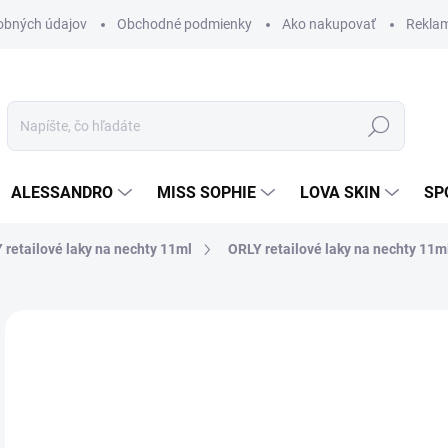
obných údajov
Obchodné podmienky
Ako nakupovať
Rekla
Hľadať
ALESSANDRO
MISS SOPHIE
LOVA SKIN
SP
 retailové laky na nechty 11ml
ORLY retailové laky na nechty 11ml
Neohodnotené
Podrobnosti hodnotenia
8,
7,3