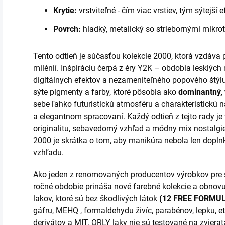
Krytie:
vrstviteľné - čím viac vrstiev, tým sýtejší e
Povrch:
hladký, metalický so striebornými mikrot
Tento odtieň je súčasťou kolekcie 2000, ktorá vzdáva 
milénií. Inšpiráciu čerpá z éry Y2K – obdobia lesklých
digitálnych efektov a nezameniteľného popového štýlu.
sýte pigmenty a farby, ktoré pôsobia ako
dominantný, 
sebe ľahko futuristickú atmosféru a charakteristickú
a elegantnom spracovaní. Každý odtieň z tejto rady je v
originalitu, sebavedomý vzhľad a módny mix nostalgi
2000 je skrátka o tom, aby manikúra nebola len dop
vzhľadu.
Ako jeden z renomovaných producentov výrobkov pre s
ročné obdobie prináša nové farebné kolekcie a obnovu
lakov, ktoré sú bez škodlivých látok
(12 FREE FORMU
gáfru, MEHQ , formaldehydu živíc, parabénov, lepku, e
derivátov a MIT. ORLY laky nie sú testované na zviera