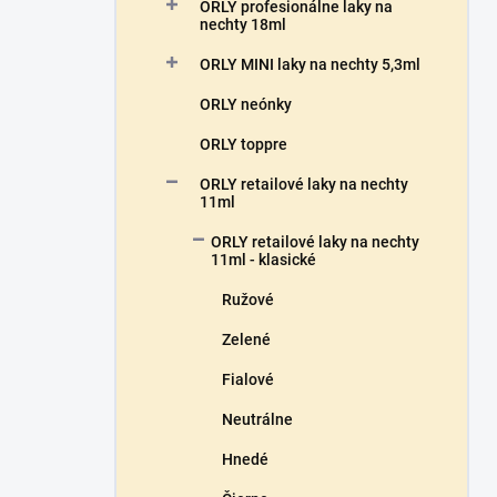
a
ORLY profesionálne laky na
n
nechty 18ml
e
ORLY MINI laky na nechty 5,3ml
l
ORLY neónky
ORLY toppre
ORLY retailové laky na nechty
11ml
ORLY retailové laky na nechty
11ml - klasické
Ružové
Zelené
Fialové
Neutrálne
Hnedé