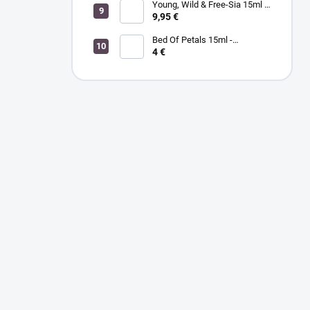
Young, Wild & Free-Sia 15ml -
MORGAN TAYLOR - lak na
9,95 €
nechty
Bed Of Petals 15ml -
MORGAN TAYLOR - lak na
4 €
nechty