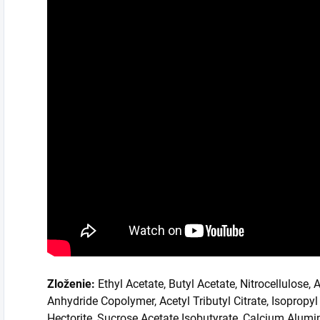
Zloženie:
Ethyl Acetate, Butyl Acetate, Nitrocellulose, 
Anhydride Copolymer, Acetyl Tributyl Citrate, Isopropy
Hectorite, Sucrose Acetate Isobutyrate, Calcium Alumi