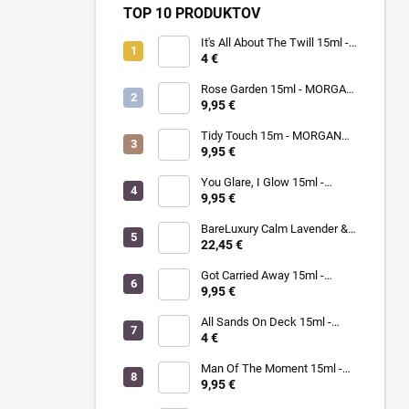
TOP 10 PRODUKTOV
It's All About The Twill 15ml -
MORGAN TAYLOR - lak na
4 €
nechty
Rose Garden 15ml - MORGAN
TAYLOR - lak na nechty
9,95 €
Tidy Touch 15m - MORGAN
TAYLOR - lak na nechty
9,95 €
You Glare, I Glow 15ml -
MORGAN TAYLOR - lak na
9,95 €
nechty
BareLuxury Calm Lavender &
Sage Purifying Soak 226g -
22,45 €
MORGAN TAYLOR -
levanduľovo šalviový čistiaci
Got Carried Away 15ml -
kúpeľ
MORGAN TAYLOR - lak na
9,95 €
nechty
All Sands On Deck 15ml -
MORGAN TAYLOR - lak na
4 €
nechty
Man Of The Moment 15ml -
MORGAN TAYLOR - lak na
9,95 €
nechty