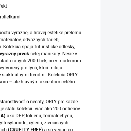
fekt
rblietkami
poctu výraznej a hravej estetike prelomu
 materiálov, odvážnych farieb,
 Kolekcia spája futuristické odlesky,
výrazný prvok
celej manikúry. Nesie v
 náladu raných 2000-tiek, no v modernom
ytvorený pre tých, ktorí milujú
e s aktuálnymi trendmi. Kolekcia ORLY
lnkom
–
ale hlavným akcentom celého
tarostlivosť o nechty, ORLY pre každé
je stálu kolekciu viac ako 200 odtieňov
LA)
ako DBP, toluénu, formaldehydu,
tyltosylamidu, xylénu, živočíšnych
tách
(CRUELTY FREE)
a sú vegan čo