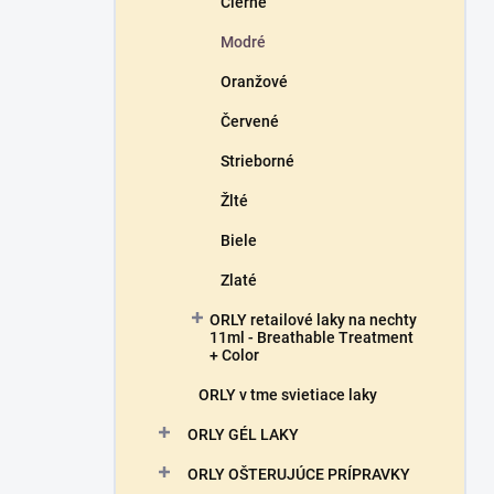
Čierne
Modré
Oranžové
Červené
Strieborné
Žlté
Biele
Zlaté
ORLY retailové laky na nechty
11ml - Breathable Treatment
+ Color
ORLY v tme svietiace laky
ORLY GÉL LAKY
ORLY OŠTERUJÚCE PRÍPRAVKY