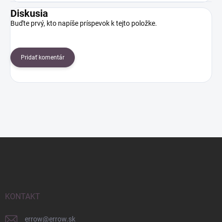
Diskusia
Buďte prvý, kto napíše príspevok k tejto položke.
Pridať komentár
Z
á
p
ä
t
i
KONTAKT
e
errow
@
errow.sk