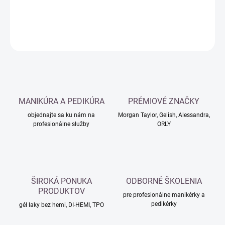
DETAILNÉ INFORMÁCIE
OPÝTAŤ SA
MANIKÚRA A PEDIKÚRA
PRÉMIOVÉ ZNAČKY
objednajte sa ku nám na
Morgan Taylor, Gelish, Alessandra,
profesionálne služby
ORLY
ŠIROKÁ PONUKA
ODBORNÉ ŠKOLENIA
PRODUKTOV
pre profesionálne manikérky a
pedikérky
gél laky bez hemi, DI-HEMI, TPO