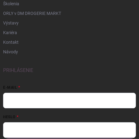
Školenia
ORLY v DM DROGERIE MARKT
Výstavy
Kariéra
Kontakt
Návody
PRIHLÁSENIE
E-MAIL
HESLO