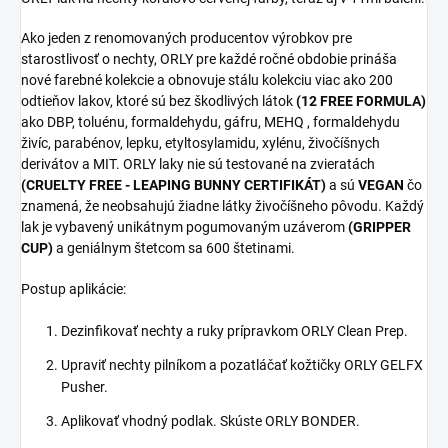
Ako jeden z renomovaných producentov výrobkov pre
starostlivosť o nechty, ORLY pre každé ročné obdobie prináša
nové farebné kolekcie a obnovuje stálu kolekciu viac ako 200
odtieňov lakov, ktoré sú bez škodlivých látok
(12 FREE FORMULA)
ako DBP, toluénu, formaldehydu, gáfru, MEHQ , formaldehydu
živíc, parabénov, lepku, etyltosylamidu, xylénu, živočíšnych
derivátov a MIT. ORLY laky nie sú testované na zvieratách
(CRUELTY FREE - LEAPING BUNNY CERTIFIKÁT)
a sú
VEGAN
čo
znamená, že neobsahujú žiadne látky živočíšneho pôvodu. Každý
lak je vybavený unikátnym pogumovaným uzáverom
(GRIPPER
CUP)
a geniálnym štetcom sa 600 štetinami.
Postup aplikácie:
Dezinfikovať nechty a ruky prípravkom ORLY Clean Prep.
Upraviť nechty pilníkom a pozatláčať kožtičky ORLY GELFX
Pusher.
Aplikovať vhodný podlak. Skúste ORLY BONDER.