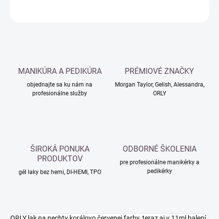
OPÝTAŤ SA
MANIKÚRA A PEDIKÚRA
PRÉMIOVÉ ZNAČKY
objednajte sa ku nám na
Morgan Taylor, Gelish, Alessandra,
profesionálne služby
ORLY
ŠIROKÁ PONUKA
ODBORNÉ ŠKOLENIA
PRODUKTOV
pre profesionálne manikérky a
pedikérky
gél laky bez hemi, DI-HEMI, TPO
ORLY lak na nechty korálovo červenej farby, teraz aj v 11ml balení.