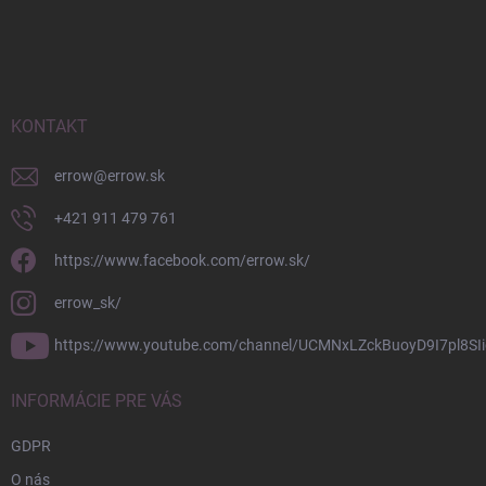
Z
á
p
ä
t
i
KONTAKT
e
errow
@
errow.sk
+421 911 479 761
https://www.facebook.com/errow.sk/
errow_sk/
https://www.youtube.com/channel/UCMNxLZckBuoyD9I7pl8SIi
INFORMÁCIE PRE VÁS
GDPR
O nás