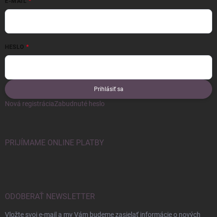
E-MAIL
HESLO
Prihlásiť sa
Nová registrácia
Zabudnuté heslo
PRIJÍMAME ONLINE PLATBY
ODOBERAŤ NEWSLETTER
Vložte svoj e-mail a my Vám budeme zasielať informácie o nových