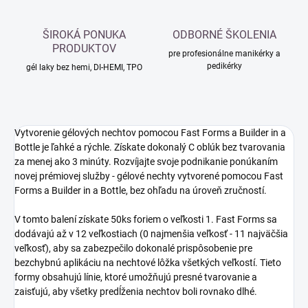
ŠIROKÁ PONUKA
ODBORNÉ ŠKOLENIA
PRODUKTOV
pre profesionálne manikérky a
pedikérky
gél laky bez hemi, DI-HEMI, TPO
Vytvorenie gélových nechtov pomocou Fast Forms a Builder in a
Bottle je ľahké a rýchle. Získate dokonalý C oblúk bez tvarovania
za menej ako 3 minúty. Rozvíjajte svoje podnikanie ponúkaním
novej prémiovej služby - gélové nechty vytvorené pomocou Fast
Forms a Builder in a Bottle, bez ohľadu na úroveň zručností.
V tomto balení získate 50ks foriem o veľkosti 1. Fast Forms sa
dodávajú až v 12 veľkostiach (0 najmenšia veľkosť - 11 najväčšia
veľkosť), aby sa zabezpečilo dokonalé prispôsobenie pre
bezchybnú aplikáciu na nechtové lôžka všetkých veľkostí. Tieto
formy obsahujú línie, ktoré umožňujú presné tvarovanie a
zaisťujú, aby všetky predĺženia nechtov boli rovnako dlhé.