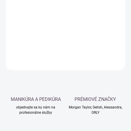
4,88 € bez DPH
Jednotková
SKLADOM
cena:
−
+
Pridať do košíka
DETAILNÉ INFORMÁCIE
OPÝTAŤ SA
MANIKÚRA A PEDIKÚRA
PRÉMIOVÉ ZNAČKY
objednajte sa ku nám na
Morgan Taylor, Gelish, Alessandra,
profesionálne služby
ORLY