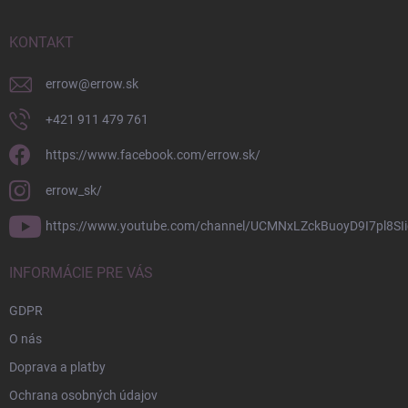
ä
t
i
KONTAKT
e
errow
@
errow.sk
+421 911 479 761
https://www.facebook.com/errow.sk/
errow_sk/
https://www.youtube.com/channel/UCMNxLZckBuoyD9I7pl8SIi
INFORMÁCIE PRE VÁS
GDPR
O nás
Doprava a platby
Ochrana osobných údajov