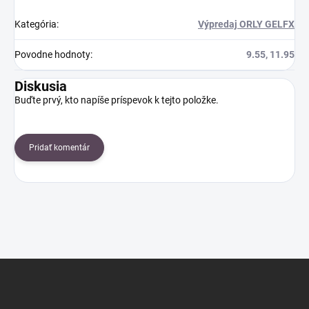
Kategória
:
Výpredaj ORLY GELFX
Povodne hodnoty
:
9.55, 11.95
Diskusia
Buďte prvý, kto napíše príspevok k tejto položke.
Pridať komentár
Z
á
p