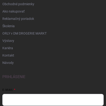
Obchodné podmienky
Ako nakupovať
Reklamačný poriadok
Školenia
ORLY v DM DROGERIE MARKT
Výstavy
Kariéra
Kontakt
Návody
PRIHLÁSENIE
E-MAIL