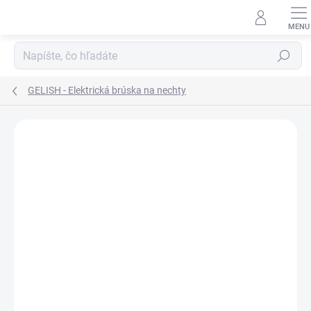
Prejsť
na
obsah
Hľadať
GELISH - Elektrická brúska na nechty
Neohodnotené
Podrobnosti hodnotenia
ZNAČKA:
GELISH