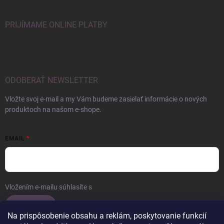
PRIJÍMAME ONLINE PLATBY
ODOBERAŤ NEWSLETTER
Vložte svoj e-mail a my Vám budeme zasielať informácie o nových
produktoch na našom e-shope.
EMAIL
Vložením e-mailu súhlasíte s
podmienkami ochrany osobných údajov
Prihlásiť sa
Na prispôsobenie obsahu a reklám, poskytovanie funkcií