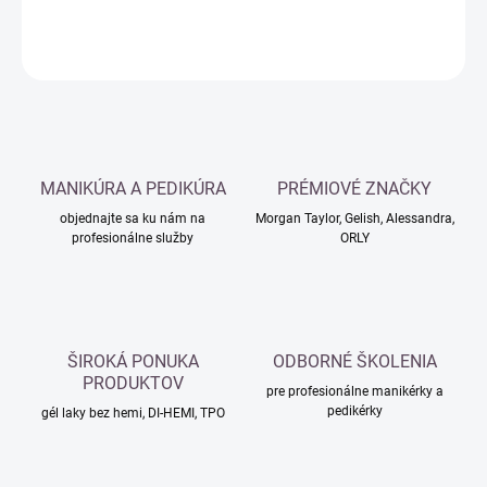
DETAILNÉ INFORMÁCIE
OPÝTAŤ SA
MANIKÚRA A PEDIKÚRA
PRÉMIOVÉ ZNAČKY
objednajte sa ku nám na
Morgan Taylor, Gelish, Alessandra,
profesionálne služby
ORLY
ŠIROKÁ PONUKA
ODBORNÉ ŠKOLENIA
PRODUKTOV
pre profesionálne manikérky a
pedikérky
gél laky bez hemi, DI-HEMI, TPO