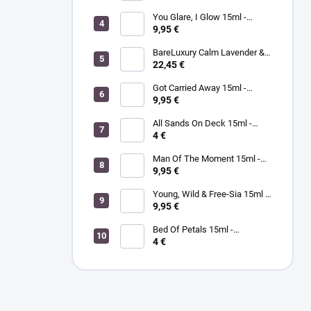
You Glare, I Glow 15ml -
MORGAN TAYLOR - lak na
9,95 €
nechty
BareLuxury Calm Lavender &
Sage Purifying Soak 226g -
22,45 €
MORGAN TAYLOR -
levanduľovo šalviový čistiaci
Got Carried Away 15ml -
kúpeľ
MORGAN TAYLOR - lak na
9,95 €
nechty
All Sands On Deck 15ml -
MORGAN TAYLOR - lak na
4 €
nechty
Man Of The Moment 15ml -
MORGAN TAYLOR - lak na
9,95 €
nechty
Young, Wild & Free-Sia 15ml -
MORGAN TAYLOR - lak na
9,95 €
nechty
Bed Of Petals 15ml -
MORGAN TAYLOR - lak na
4 €
nechty