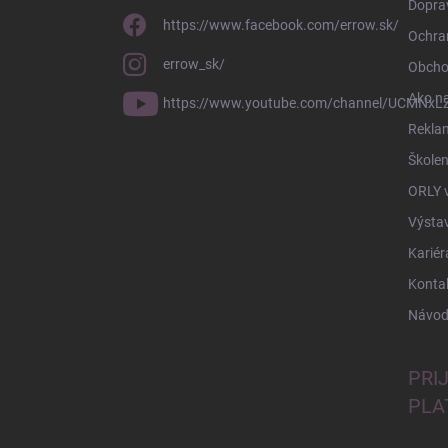
Doprav
https://www.facebook.com/errow.sk/
Ochra
errow_sk/
Obcho
Ako n
https://www.youtube.com/channel/UCMNxLZ
Rekla
Školen
ORLY 
Výsta
Kariér
Konta
Návod
PRI
PLA