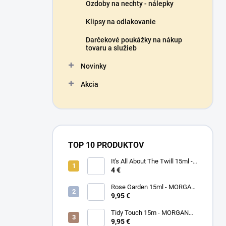
Ozdoby na nechty - nálepky
Klipsy na odlakovanie
Darčekové poukážky na nákup
tovaru a služieb
Novinky
Akcia
TOP 10 PRODUKTOV
It's All About The Twill 15ml -
MORGAN TAYLOR - lak na
4 €
nechty
Rose Garden 15ml - MORGAN
TAYLOR - lak na nechty
9,95 €
Tidy Touch 15m - MORGAN
TAYLOR - lak na nechty
9,95 €