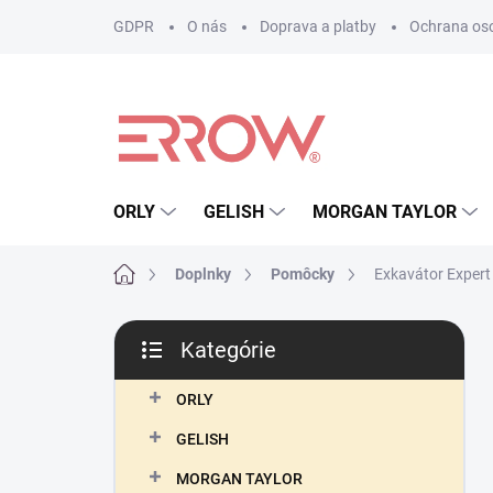
Prejsť
GDPR
O nás
Doprava a platby
Ochrana os
na
obsah
ORLY
GELISH
MORGAN TAYLOR
Domov
Doplnky
Pomôcky
Exkavátor Expert 
B
Kategórie
o
Preskočiť
č
kategórie
n
ORLY
ý
GELISH
p
a
MORGAN TAYLOR