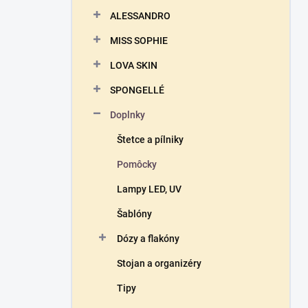
n
ALESSANDRO
e
l
MISS SOPHIE
LOVA SKIN
SPONGELLÉ
Doplnky
Štetce a pílniky
Pomôcky
Lampy LED, UV
Šablóny
Dózy a flakóny
Stojan a organizéry
Tipy