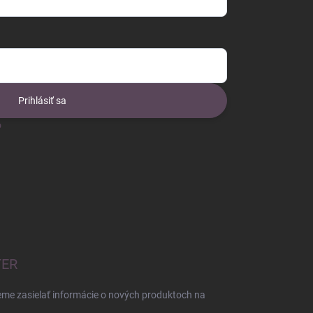
Prihlásiť sa
o
TER
eme zasielať informácie o nových produktoch na