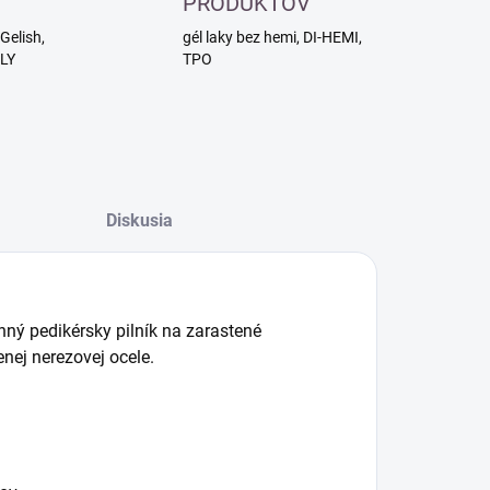
PRODUKTOV
Gelish,
gél laky bez hemi, DI-HEMI,
RLY
TPO
Diskusia
nný pedikérsky pilník na zarastené
nej nerezovej ocele.