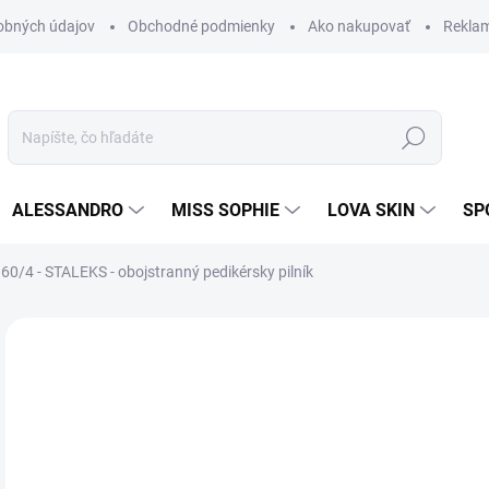
obných údajov
Obchodné podmienky
Ako nakupovať
Rekla
Hľadať
ALESSANDRO
MISS SOPHIE
LOVA SKIN
SP
60/4 - STALEKS - obojstranný pedikérsky pilník
Neohodnotené
Podrobnosti hodnotenia
AKCIA
6,
3,2