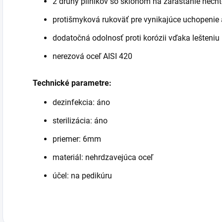
2 druhy pilníkov so sklonom na zarastanie necht
protišmyková rukoväť pre vynikajúce uchopenie a
dodatočná odolnosť proti korózii vďaka lešteniu
nerezová oceľ AISI 420
Technické parametre:
dezinfekcia: áno
sterilizácia: áno
priemer: 6mm
materiál: nehrdzavejúca oceľ
účel: na pedikúru