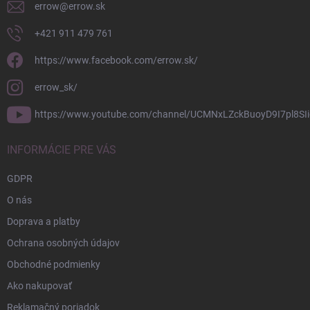
errow
@
errow.sk
+421 911 479 761
https://www.facebook.com/errow.sk/
errow_sk/
https://www.youtube.com/channel/UCMNxLZckBuoyD9I7pl8SIi
INFORMÁCIE PRE VÁS
GDPR
O nás
Doprava a platby
Ochrana osobných údajov
Obchodné podmienky
Ako nakupovať
Reklamačný poriadok