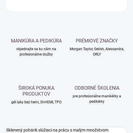
OPÝTAŤ SA
MANIKÚRA A PEDIKÚRA
PRÉMIOVÉ ZNAČKY
objednajte sa ku nám na
Morgan Taylor, Gelish, Alessandra,
profesionálne služby
ORLY
ŠIROKÁ PONUKA
ODBORNÉ ŠKOLENIA
PRODUKTOV
pre profesionálne manikérky a
pedikérky
gél laky bez hemi, DI-HEMI, TPO
Sklenený pohárik slúžiaci na prácu s malým množstvom