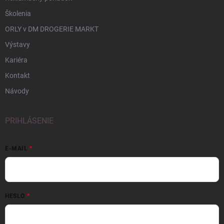
Školenia
ORLY v DM DROGERIE MARKT
Výstavy
Kariéra
Kontakt
Návody
PRIHLÁSENIE
E-MAIL
HESLO