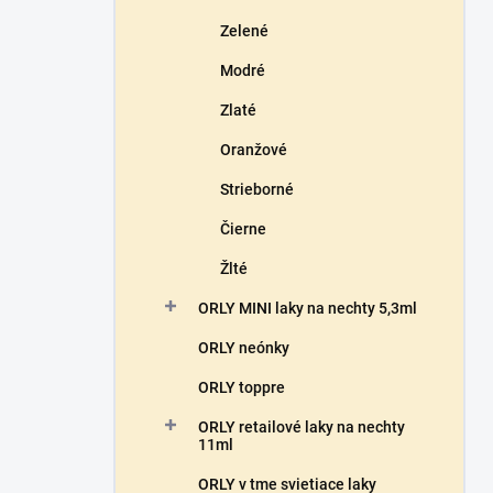
Zelené
Modré
Zlaté
Oranžové
Strieborné
Čierne
Žlté
ORLY MINI laky na nechty 5,3ml
ORLY neónky
ORLY toppre
ORLY retailové laky na nechty
11ml
ORLY v tme svietiace laky