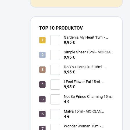
TOP 10 PRODUKTOV
Gardenia My Heart 15ml -
MORGAN TAYLOR - lak na
9,95 €
nechty
Simple Sheer 15ml - MORGAN
TAYLOR - lak na nechty
9,95 €
Do You Harajuku? 15ml -
MORGAN TAYLOR - lak na
9,95 €
nechty
I Feel Flower-Ful 15ml -
MORGAN TAYLOR - lak na
9,95 €
nechty
Not So Prince Charming 15ml
- MORGAN TAYLOR - lak na
4 €
nechty
Malva 15ml - MORGAN
TAYLOR - lak na nechty
4 €
Wonder Woman 15ml -