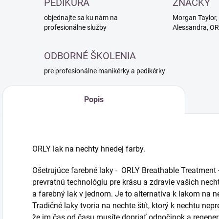
PEDIKÚRA
ZNAČKY
objednajte sa ku nám na
Morgan Taylor, 
profesionálne služby
Alessandra, O
ODBORNÉ ŠKOLENIA
pre profesionálne manikérky a pedikérky
Popis
ORLY lak na nechty hnedej farby.
Ošetrujúce farebné laky - ORLY Breathable Treatment 
prevratnú technológiu pre krásu a zdravie vašich nech
a farebný lak v jednom. Je to alternatíva k lakom na 
Tradičné laky tvoria na nechte štít, ktorý k nechtu ne
že im čas od času musíte dopriať odpočinok a regener