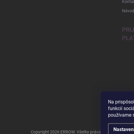
Konta
Návod
PRI
PLA
Na prispôso
funkcií soci
používame s
Nastaven
Copyright 2026
ERROW
. Všetky práva vyhradené.
Uprav