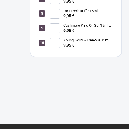
MORGAN TAYLOR - lak na
9,95 €
nechty
Do I Look Buff? 15ml -
MORGAN TAYLOR - lak na
9,95 €
nechty
Cashmere Kind Of Gal 15ml -
MORGAN TAYLOR - lak na
9,95 €
nechty
Young, Wild & Free-Sia 15ml -
MORGAN TAYLOR - lak na
9,95 €
nechty
Z