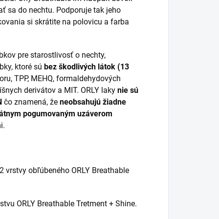
ť sa do nechtu. Podporuje tak jeho
ovania si skrátite na polovicu a farba
kov pre starostlivosť o nechty,
bky, ktoré sú
bez škodlivých látok (13
foru, TPP, MEHQ, formaldehydových
očíšnych derivátov a MIT. ORLY laky
nie sú
N
čo znamená, že
neobsahujú žiadne
kátnym pogumovaným uzáverom
i.
 2 vrstvy obľúbeného ORLY Breathable
rstvu ORLY Breathable Tretment + Shine.