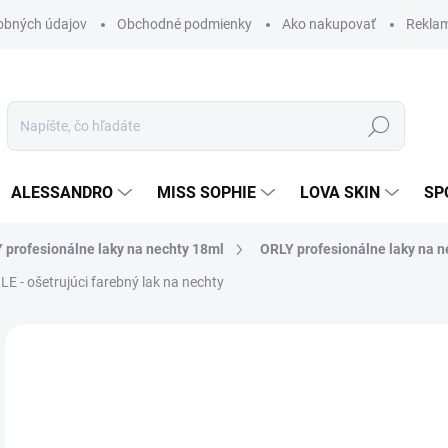
obných údajov
Obchodné podmienky
Ako nakupovať
Rekla
Hľadať
ALESSANDRO
MISS SOPHIE
LOVA SKIN
SP
 profesionálne laky na nechty 18ml
ORLY profesionálne laky na n
 - ošetrujúci farebný lak na nechty
Neohodnotené
Podrobnosti hodnotenia
ZNAČKA
10
8,9