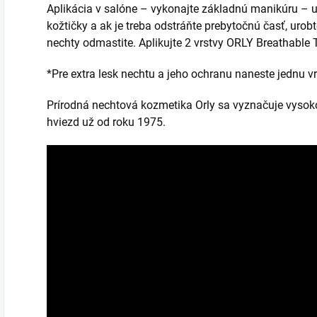
Aplikácia v salóne – vykonajte základnú manikúru – up
kožtičky a ak je treba odstráňte prebytočnú časť, urob
nechty odmastite. Aplikujte 2 vrstvy ORLY Breathable 
*Pre extra lesk nechtu a jeho ochranu naneste jednu v
Prírodná nechtová kozmetika Orly sa vyznačuje vysok
hviezd už od roku 1975.