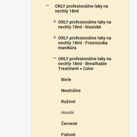
a
ORLY profesionálne laky na
n
nechty 18ml
e
ORLY profesionálne laky na
l
nechty 18ml - klasické
ORLY profesionálne laky na
nechty 18ml - Francúzska
manikúra
ORLY profesionálne laky na
nechty 18ml - Breathable
Treatment + Color
Biele
Neutrálne
Ružové
Hnedé
Červené
Fialové