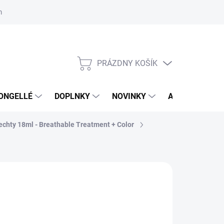
mačný poriadok
Školenia
ORLY v DM DROGERIE MARKT
Výs
PRÁZDNY KOŠÍK
NÁKUPNÝ
KOŠÍK
ONGELLÉ
DOPLNKY
NOVINKY
AKCIA
NÁ
echty 18ml - Breathable Treatment + Color
:
ORLY
,99 €
3 € bez DPH