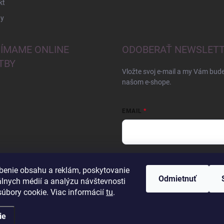
kt
y
JÍMAME ONLINE
ODOBERAŤ NEWSLET
TBY
Vložte svoj e-mail a my Vám bud
našom e-shope.
EMAIL
Vložením e-mailu súhlasíte s
pod
benie obsahu a reklám, poskytovanie
Odmietnuť
Prihlásiť sa
álnych médií a analýzu návštevnosti
úbory cookie. Viac informácií
tu
.
ie
iť nastavenie cookies