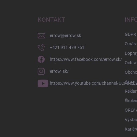
á
p
ä
KONTAKT
INF
t
i
GDPR
errow
@
errow.sk
e
O nás
+421 911 479 761
Doprav
https://www.facebook.com/errow.sk/
Ochra
errow_sk/
Obcho
Ako n
https://www.youtube.com/channel/UCMNxLZ
Rekla
Školen
ORLY 
Výsta
Kariér