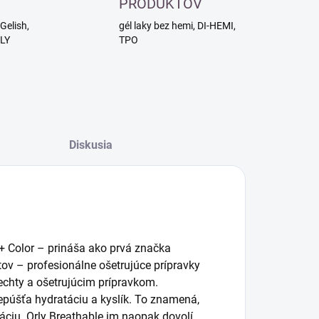
PRODUKTOV
Gelish,
gél laky bez hemi, DI-HEMI,
RLY
TPO
Diskusia
+ Color – prináša ako prvá značka
tov – profesionálne ošetrujúce prípravky
nechty a ošetrujúcim prípravkom.
prepúšťa hydratáciu a kyslík. To znamená,
áciu. Orly Breathable im naopak dovolí