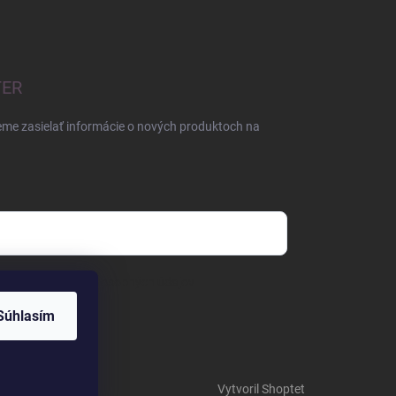
TER
eme zasielať informácie o nových produktoch na
mienkami ochrany osobných údajov
Súhlasím
Vytvoril Shoptet