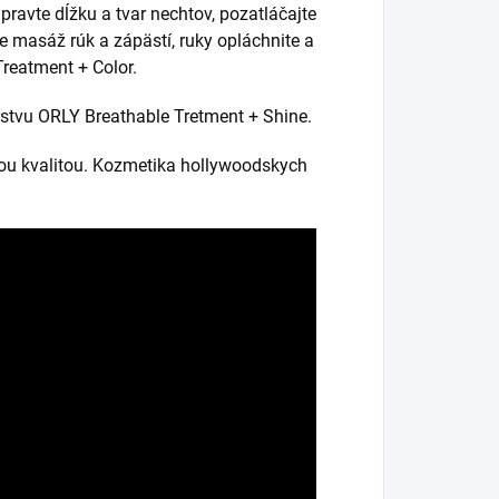
ravte dĺžku a tvar nechtov, pozatláčajte
te masáž rúk a zápästí, ruky opláchnite a
Treatment + Color.
rstvu ORLY Breathable Tretment + Shine.
ou kvalitou. Kozmetika hollywoodskych