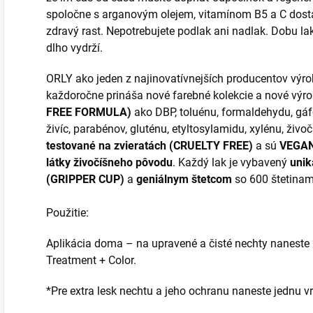
spoločne s arganovým olejem, vitamínom B5 a C dosta
zdravý rast. Nepotrebujete podlak ani nadlak. Dobu lak
dlho vydrží.
ORLY ako jeden z najinovatívnejších producentov výrob
každoročne prináša nové farebné kolekcie a nové výro
FREE FORMULA)
ako DBP, toluénu, formaldehydu, gá
živíc, parabénov, gluténu, etyltosylamidu, xylénu, živ
testované na zvieratách (CRUELTY FREE)
a sú
VEGA
látky živočíšneho pôvodu
. Každý lak je vybavený
uni
(GRIPPER CUP)
a
geniálnym štetcom
so 600 štetinam
Použitie:
Aplikácia doma – na upravené a čisté nechty naneste
Treatment + Color.
*Pre extra lesk nechtu a jeho ochranu naneste jednu v