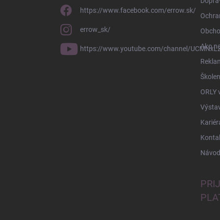
Doprav
https://www.facebook.com/errow.sk/
Ochra
errow_sk/
Obcho
Ako n
https://www.youtube.com/channel/UCMNxLZ
Rekla
Školen
ORLY 
Výsta
Kariér
Konta
Návod
PRI
PLA