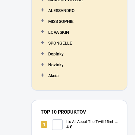
ALESSANDRO
MISS SOPHIE
LOVA SKIN
SPONGELLÉ
Doplnky
Novinky
Akcia
TOP 10 PRODUKTOV
It's All About The Twill 15ml -
MORGAN TAYLOR - lak na
4 €
nechty