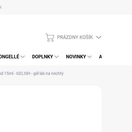
mačný poriadok
Školenia
ORLY v DM DROGERIE MARKT
Výs
PRÁZDNY KOŠÍK
NÁKUPNÝ
KOŠÍK
ONGELLÉ
DOPLNKY
NOVINKY
AKCIA
NÁ
d 15ml - GELISH - gél lak na nechty
:
GELISH
,95 €
35 € bez DPH
otková
MENTÁLNE NEDOSTUPNÉ