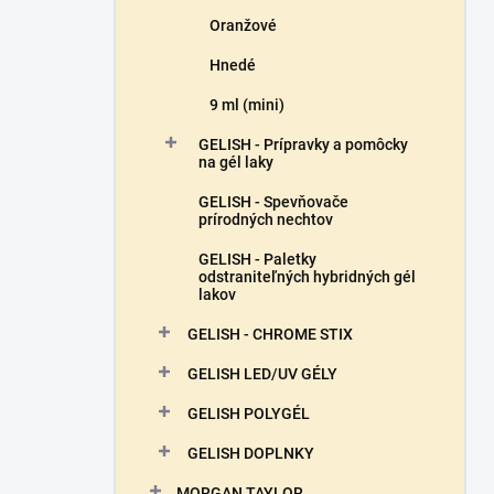
Oranžové
Hnedé
9 ml (mini)
GELISH - Prípravky a pomôcky
na gél laky
GELISH - Spevňovače
prírodných nechtov
GELISH - Paletky
odstraniteľných hybridných gél
lakov
GELISH - CHROME STIX
GELISH LED/UV GÉLY
GELISH POLYGÉL
GELISH DOPLNKY
MORGAN TAYLOR