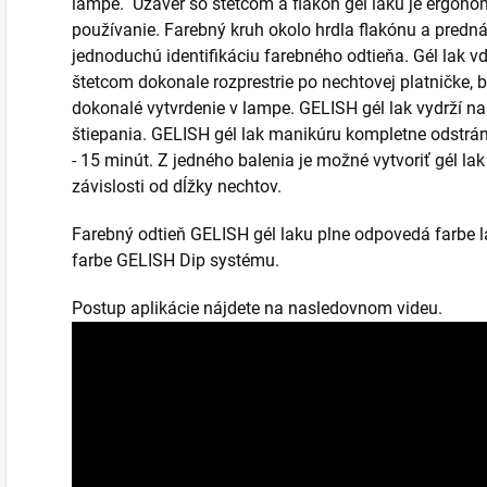
lampe. Uzáver so štetcom a flakón gél laku je ergono
používanie. Farebný kruh okolo hrdla flakónu a pred
jednoduchú identifikáciu farebného odtieňa. Gél lak vďa
štetcom dokonale rozprestrie po nechtovej platničke, 
dokonalé vytvrdenie v lampe. GELISH gél lak vydrží n
štiepania. GELISH gél lak manikúru kompletne odstrán
- 15 minút. Z jedného balenia je možné vytvoriť gél la
závislosti od dĺžky nechtov.
Farebný odtieň GELISH gél laku plne odpovedá farbe 
farbe GELISH Dip systému.
Postup aplikácie nájdete na nasledovnom videu.