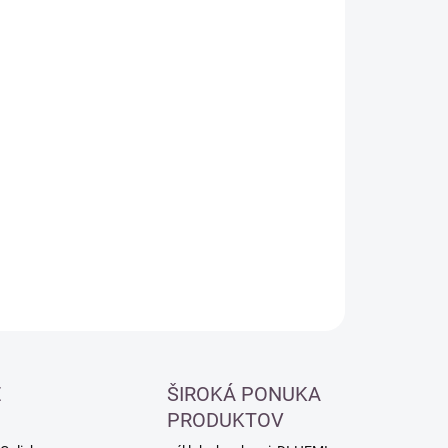
:
−
+
Pridať do košíka
ILNÉ INFORMÁCIE
OPÝTAŤ SA
É
ŠIROKÁ PONUKA
PRODUKTOV