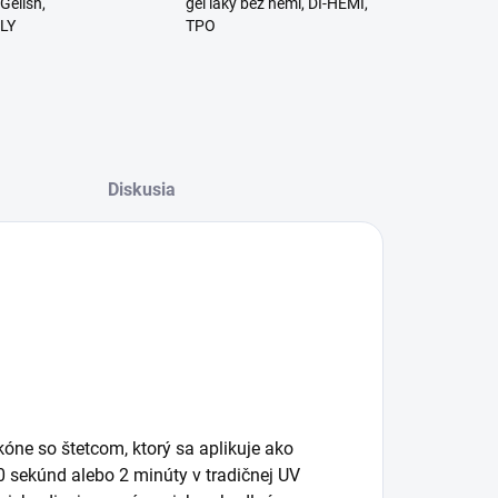
Gelish,
gél laky bez hemi, DI-HEMI,
RLY
TPO
Diskusia
kóne so štetcom, ktorý sa aplikuje ako
0 sekúnd alebo 2 minúty v tradičnej UV