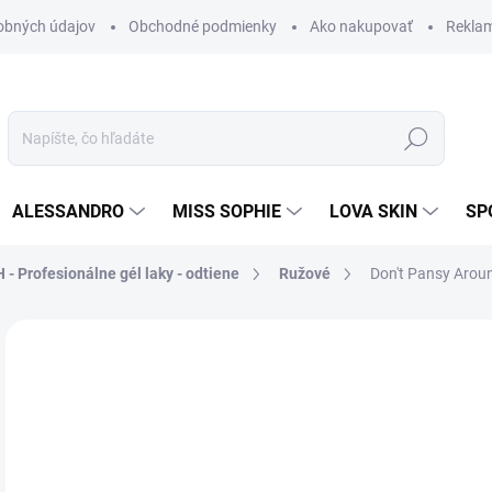
obných údajov
Obchodné podmienky
Ako nakupovať
Rekla
Hľadať
ALESSANDRO
MISS SOPHIE
LOVA SKIN
SP
 - Profesionálne gél laky - odtiene
Ružové
Don't Pansy Aroun
Neohodnotené
Podrobnosti hodnotenia
ZNAČKA
29
24,
Jedn
MO