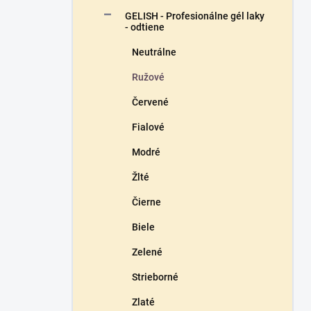
n
GELISH - Profesionálne gél laky
e
- odtiene
l
Neutrálne
Ružové
Červené
Fialové
Modré
Žlté
Čierne
Biele
Zelené
Strieborné
Zlaté