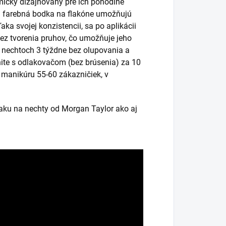
micky dizajnovaný pre ich pohodlné
ná farebná bodka na flakóne umožňujú
ka svojej konzistencii, sa po aplikácii
bez tvorenia pruhov, čo umožňuje jeho
a nechtoch 3 týždne bez olupovania a
ite s odlakovačom (bez brúsenia) za 10
k manikúru 55-60 zákazničiek, v
laku na nechty od Morgan Taylor ako aj