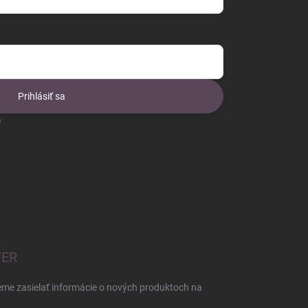
Prihlásiť sa
o
TER
eme zasielať informácie o nových produktoch na