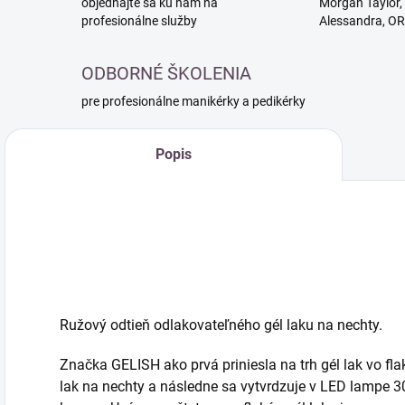
objednajte sa ku nám na
Morgan Taylor, 
profesionálne služby
Alessandra, O
ODBORNÉ ŠKOLENIA
pre profesionálne manikérky a pedikérky
Popis
Ružový odtieň odlakovateľného gél laku na nechty.
Značka GELISH ako prvá priniesla na trh gél lak vo fla
lak na nechty a následne sa vytvrdzuje v LED lampe 3