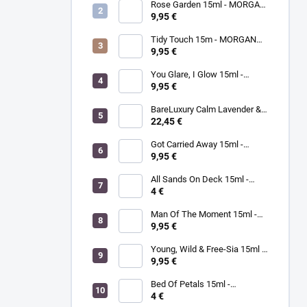
Rose Garden 15ml - MORGAN
TAYLOR - lak na nechty
9,95 €
Tidy Touch 15m - MORGAN
TAYLOR - lak na nechty
9,95 €
You Glare, I Glow 15ml -
MORGAN TAYLOR - lak na
9,95 €
nechty
BareLuxury Calm Lavender &
Sage Purifying Soak 226g -
22,45 €
MORGAN TAYLOR -
levanduľovo šalviový čistiaci
Got Carried Away 15ml -
kúpeľ
MORGAN TAYLOR - lak na
9,95 €
nechty
All Sands On Deck 15ml -
MORGAN TAYLOR - lak na
4 €
nechty
Man Of The Moment 15ml -
MORGAN TAYLOR - lak na
9,95 €
nechty
Young, Wild & Free-Sia 15ml -
MORGAN TAYLOR - lak na
9,95 €
nechty
Bed Of Petals 15ml -
MORGAN TAYLOR - lak na
4 €