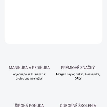
cena:
−
+
Pridať do košíka
DETAILNÉ INFORMÁCIE
OPÝTAŤ SA
MANIKÚRA A PEDIKÚRA
PRÉMIOVÉ ZNAČKY
objednajte sa ku nám na
Morgan Taylor, Gelish, Alessandra,
profesionálne služby
ORLY
ŠIROKÁ PONUKA
ODBORNÉ ŠKOLENIA