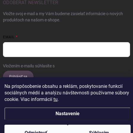
ODOBERAŤ NEWSLETTER
Vložte svoj e-mail a my Vám budeme zasielať informácie o nových
produktoch na našom e-shope.
EMAIL
Vložením e-mailu súhlasíte s
podmienkami ochrany osobných údajov
Prihlásiť sa
Na prispôsobenie obsahu a reklám, poskytovanie funkcií
sociálnych médií a analýzu návštevnosti používame súbory
cookie. Viac informácií
tu
.
Copyright 2026
ERROW
. Všetky práva vyhradené.
Upraviť nastavenie
cookies
Nastavenie
Vytvoril Shoptet
Odmietnuť
Súhlasím