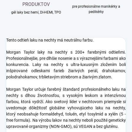
PRODUKTOV
pre profesionálne manikérky a
pedikérky
gél laky bez hemi, DI-HEMI, TPO
Tento odtieň laku na nechty má neutrálnu farbu.
Morgan Taylor laky na nechty s 200+ farebnými odtieňmi.
Profesionálnejšie, pre dlhšie nosenie a s výraznejšími farbami ako
konkurencia. Laky na nechty s ultra-luxusným zložením boli
inšpirované odleskami farieb žiarivých perál, drahokamov,
polodrahokamov, trblietavým striebrom a žiarivým zlatom.
Morgan Taylor určuje farebný štandard profesionálneho laku na
nechty s dlhou životnosťou, s vysokým leskom a intenzívnou
farbou, ktorá vydrží. Ako svetový líder v nechtovom priemysle si
uvedomuje dôležitosť globálne vyhovujúceho laku na nechty,
ktorý neobsahuje formaldehyd, toluén, etyl tosylmid a xylén (5 -
free formula). Na výrobu lakov na nechty neboli použité geneticky
upravované organizmy (NON-GMO), sú VEGAN a bez gluténu.