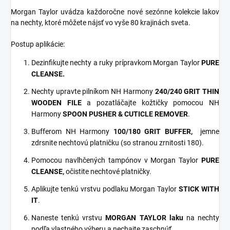
Morgan Taylor uvádza každoročne nové sezónne kolekcie lakov
na nechty, ktoré môžete nájsť vo vyše 80 krajinách sveta.
Postup aplikácie:
Dezinfikujte nechty a ruky prípravkom Morgan Taylor
PURE
CLEANSE.
Nechty upravte pilníkom NH Harmony
240/240 GRIT THIN
WOODEN FILE
a pozatláčajte kožtičky pomocou NH
Harmony
SPOON PUSHER & CUTICLE REMOVER
.
Bufferom NH Harmony
100/180 GRIT
BUFFER,
jemne
zdrsnite nechtovú platničku (so stranou zrnitosti 180).
Pomocou navlhčených tampónov v Morgan Taylor
PURE
CLEANSE,
očistite nechtové platničky.
Aplikujte tenkú vrstvu podlaku Morgan Taylor
STICK WITH
IT
.
Naneste tenkú vrstvu
MORGAN TAYLOR laku
na nechty
podľa vlastného výberu a nechajte zaschnúť.