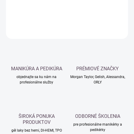
DETAILNÉ INFORMÁCIE
OPÝTAŤ SA
MANIKÚRA A PEDIKÚRA
PRÉMIOVÉ ZNAČKY
objednajte sa ku nám na
Morgan Taylor, Gelish, Alessandra,
profesionálne služby
ORLY
ŠIROKÁ PONUKA
ODBORNÉ ŠKOLENIA
PRODUKTOV
pre profesionálne manikérky a
pedikérky
gél laky bez hemi, DI-HEMI, TPO