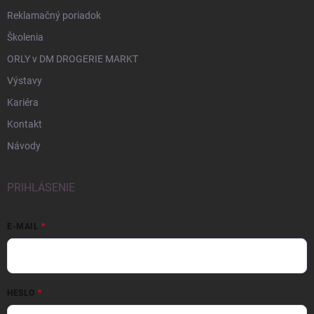
Reklamačný poriadok
Školenia
ORLY v DM DROGERIE MARKT
Výstavy
Kariéra
Kontakt
Návody
PRIHLÁSENIE
E-MAIL
HESLO