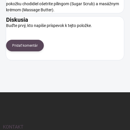
pokožku chodidiel ošetrite pílingom (Sugar Scrub) a masážnym
krémom (Massage Butter).
Diskusia
Buďte prvý, kto napíše príspevok k tejto položke.
Pridať komentár
Z
á
p
ä
t
i
KONTAKT