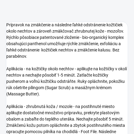
Prípravok na zmäkčenie a následne ľahké odstránenie kožtičiek
okolo nechtov a zároveň zmäkčovač zhrubnutej kože - mozoľov.
Rýchlo pôsobiace patentované zloženie - bio-organický komplex
obsahujúci panthenol umožňuje rýchle zmäkčenie, exfoliáciu a
ľahké odstránenie kožtičiek nechtov a zmäkčenie kalusu. Bez
parabénov.
Aplikácia - na kožtičky okolo nechtov - aplikujte na kožtičky v okolí
nechtov a nechajte pôsobiť 1-5 minút. Zatlačte kožtičky
pusherom a voľnú kožtičku odstráňte. Ruky opláchnite, pokožku
rúk ošetrite pílingom (Sugar Scrub) a masážnym krémom
(Massage Butter).
Aplikácia - zhrubnutá koža / mozole - na postihnuté miesto
aplikujte dostatočné množstvo prípravku, prekryte plastovým
obalom a zabaľte do teplého uteráka. Nechajte pôsobiť 5 minút.
Zmäkčenú kožu potom opláchnite a zbytok postihnutého miesta
opracujte pomocou pilníka na chodidlá - Foot File. Následne