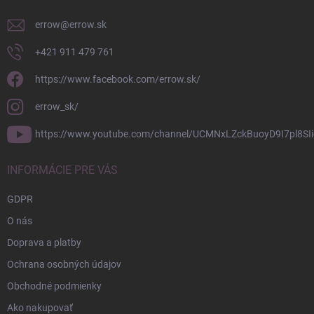
e
errow
@
errow.sk
+421 911 479 761
https://www.facebook.com/errow.sk/
errow_sk/
https://www.youtube.com/channel/UCMNxLZckBuoyD9I7pl8SIi
INFORMÁCIE PRE VÁS
GDPR
O nás
Doprava a platby
Ochrana osobných údajov
Obchodné podmienky
Ako nakupovať