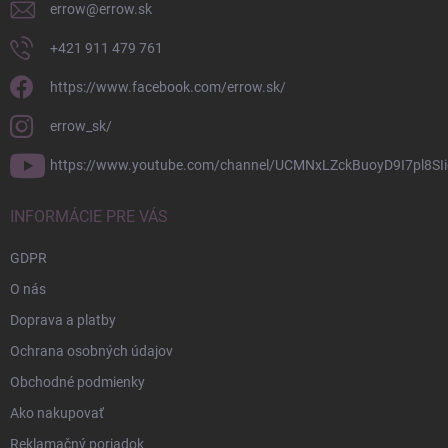
errow
@
errow.sk
+421 911 479 761
https://www.facebook.com/errow.sk/
errow_sk/
https://www.youtube.com/channel/UCMNxLZckBuoyD9I7pl8SIi
INFORMÁCIE PRE VÁS
GDPR
O nás
Doprava a platby
Ochrana osobných údajov
Obchodné podmienky
Ako nakupovať
Reklamačný poriadok