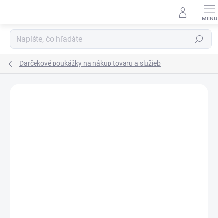
Prejsť
na
obsah
Hľadať
Darčekové poukážky na nákup tovaru a služieb
Neohodnotené
Podrobnosti hodnotenia
AKCIA