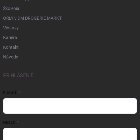
Školenia
ORLY v DM DROGERIE MARKT
Výstavy
Kariéra
Kontakt
Návody
PRIHLÁSENIE
E-MAIL
HESLO