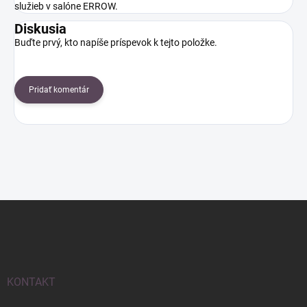
služieb v salóne ERROW.
Diskusia
Buďte prvý, kto napíše príspevok k tejto položke.
Pridať komentár
Z
á
p
ä
t
i
KONTAKT
e