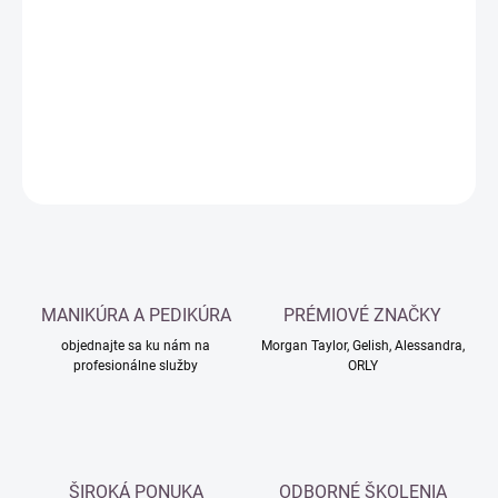
cena:
−
+
Pridať do košíka
DETAILNÉ INFORMÁCIE
OPÝTAŤ SA
MANIKÚRA A PEDIKÚRA
PRÉMIOVÉ ZNAČKY
objednajte sa ku nám na
Morgan Taylor, Gelish, Alessandra,
profesionálne služby
ORLY
ŠIROKÁ PONUKA
ODBORNÉ ŠKOLENIA