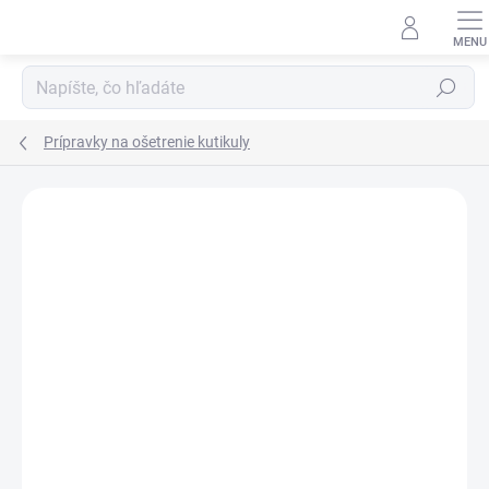
Prejsť
na
obsah
Hľadať
Prípravky na ošetrenie kutikuly
Neohodnotené
Podrobnosti hodnotenia
ZNAČKA:
ORLY