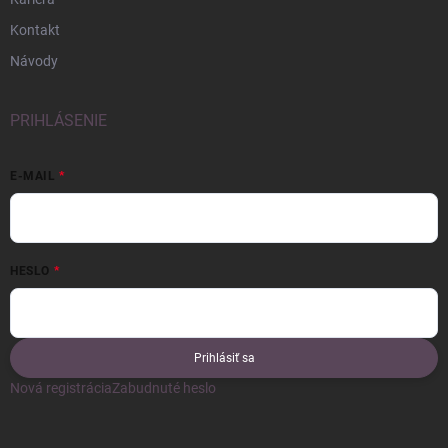
Kontakt
Návody
PRIHLÁSENIE
E-MAIL
HESLO
Prihlásiť sa
Nová registrácia
Zabudnuté heslo