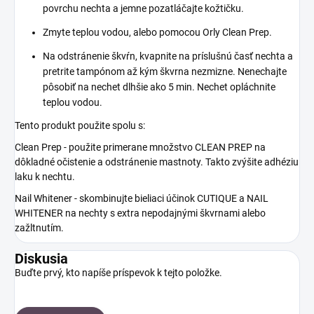
povrchu nechta a jemne pozatláčajte kožtičku.
Zmyte teplou vodou, alebo pomocou Orly Clean Prep.
Na odstránenie škvŕn, kvapnite na príslušnú časť nechta a
pretrite tampónom až kým škvrna nezmizne. Nenechajte
pôsobiť na nechet dlhšie ako 5 min. Nechet opláchnite
teplou vodou.
Tento produkt použite spolu s:
Clean Prep - použite primerane množstvo CLEAN PREP na
dôkladné očistenie a odstránenie mastnoty. Takto zvýšite adhéziu
laku k nechtu.
Nail Whitener - skombinujte bieliaci účinok CUTIQUE a NAIL
WHITENER na nechty s extra nepodajnými škvrnami alebo
zažltnutím.
Diskusia
Buďte prvý, kto napíše príspevok k tejto položke.