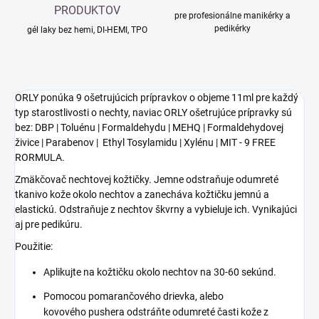
PRODUKTOV
pre profesionálne manikérky a
pedikérky
gél laky bez hemi, DI-HEMI, TPO
ORLY ponúka 9 ošetrujúcich prípravkov o objeme 11ml pre každý
typ starostlivosti o nechty, naviac ORLY ošetrujúce prípravky sú
bez: DBP | Toluénu | Formaldehydu | MEHQ |
Formaldehydovej
živice | Parabenov | Ethyl Tosylamidu | Xylénu | MIT - 9 FREE
RORMULA.
Zmäkčovač nechtovej kožtičky. Jemne odstraňuje odumreté
tkanivo kože okolo nechtov a zanecháva kožtičku jemnú a
elastickú. Odstraňuje z nechtov škvrny a vybieluje ich. Vynikajúci
aj pre pedikúru.
Použitie:
Aplikujte na kožtičku okolo nechtov na 30-60 sekúnd.
Pomocou pomarančového drievka, alebo
kovového pushera odstráňte odumreté časti kože z