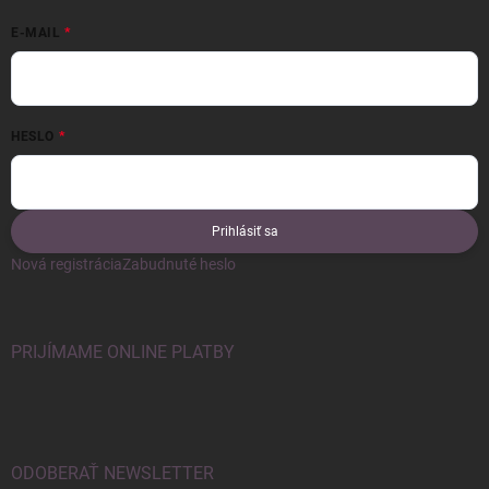
E-MAIL
HESLO
Prihlásiť sa
Nová registrácia
Zabudnuté heslo
PRIJÍMAME ONLINE PLATBY
ODOBERAŤ NEWSLETTER