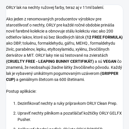
ORLY lak na nechty ružovej farby, teraz aj v 11ml balení.
Ako jeden z renomovaných producentov výrobkov pre
starostlivosť o nechty, ORLY pre každé ročné obdobie prináša
nové farebné kolekcie a obnovuje stálu kolekciu viac ako 200
odtieňov lakov, ktoré sú bez škodlivých látok
(12 FREE FORMULA)
ako DBP, toluénu, formaldehydu, gáfru, MEHQ , formaldehydu
živíc, parabénov, lepku, etyltosylamidu, xylénu, živočíšnych
derivátov a MIT. ORLY laky nie sú testované na zvieratách
(CRUELTY FREE - LEAPING BUNNY CERTIFIKÁT)
a sú
VEGAN
čo
znamená, že neobsahujú žiadne látky živočíšneho pôvodu. Každý
lak je vybavený unikátnym pogumovaným uzáverom
(GRIPPER
CUP)
a geniálnym štetcom sa 600 štetinami.
Postup aplikácie:
Dezinfikovať nechty a ruky prípravkom ORLY Clean Prep.
Upraviť nechty pilníkom a pozatláčať kožtičky ORLY GELFX
Pusher.