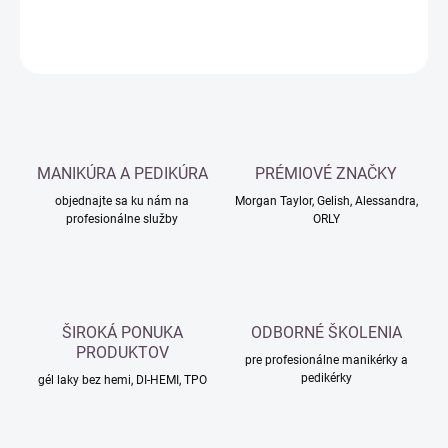
DETAILNÉ INFORMÁCIE
OPÝTAŤ SA
MANIKÚRA A PEDIKÚRA
PRÉMIOVÉ ZNAČKY
objednajte sa ku nám na
Morgan Taylor, Gelish, Alessandra,
profesionálne služby
ORLY
ŠIROKÁ PONUKA
ODBORNÉ ŠKOLENIA
PRODUKTOV
pre profesionálne manikérky a
pedikérky
gél laky bez hemi, DI-HEMI, TPO