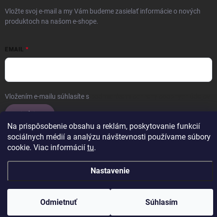
Vložte svoj e-mail a my Vám budeme zasielať informácie o nových
produktoch na našom e-shope.
EMAIL
Vložením e-mailu súhlasíte s
podmienkami ochrany osobných údajov
Prihlásiť sa
Na prispôsobenie obsahu a reklám, poskytovanie funkcií
sociálnych médií a analýzu návštevnosti používame súbory
cookie. Viac informácií
tu
.
Copyright 2026
ERROW
. Všetky práva vyhradené.
Upraviť nastavenie
cookies
Nastavenie
Vytvoril Shoptet
Odmietnuť
Súhlasím