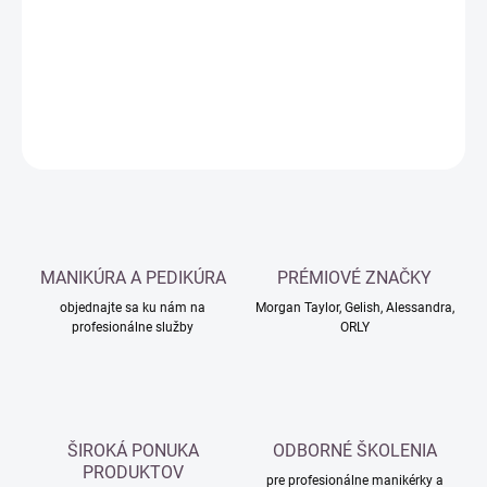
−
+
Pridať do košíka
DETAILNÉ INFORMÁCIE
OPÝTAŤ SA
MANIKÚRA A PEDIKÚRA
PRÉMIOVÉ ZNAČKY
objednajte sa ku nám na
Morgan Taylor, Gelish, Alessandra,
profesionálne služby
ORLY
ŠIROKÁ PONUKA
ODBORNÉ ŠKOLENIA
PRODUKTOV
pre profesionálne manikérky a