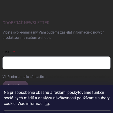
ODOBERAŤ NEWSLETTER
Vložte svoj e-mail a my Vám budeme zasielať informácie o nových
produktoch na našom e-shope.
EMAIL
Vložením e-mailu súhlasíte s
podmienkami ochrany osobných údajov
Prihlásiť sa
Na prispôsobenie obsahu a reklám, poskytovanie funkcií
sociálnych médií a analýzu návštevnosti používame súbory
cookie. Viac informácií
tu
.
Copyright 2026
ERROW
. Všetky práva vyhradené.
Upraviť nastavenie