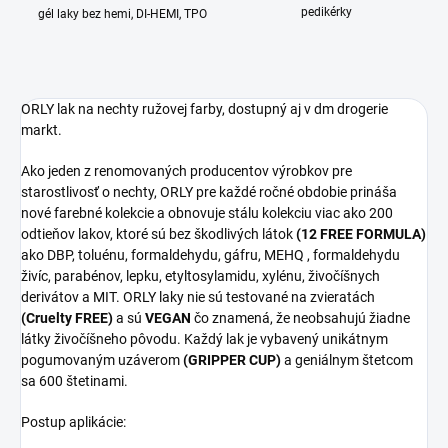
pedikérky
gél laky bez hemi, DI-HEMI, TPO
ORLY lak na nechty ružovej farby, dostupný aj v dm drogerie
markt.
Ako jeden z renomovaných producentov výrobkov pre
starostlivosť o nechty, ORLY pre každé ročné obdobie prináša
nové farebné kolekcie a obnovuje stálu kolekciu viac ako 200
odtieňov lakov, ktoré sú bez škodlivých látok
(12 FREE FORMULA)
ako DBP, toluénu, formaldehydu, gáfru, MEHQ , formaldehydu
živíc, parabénov, lepku, etyltosylamidu, xylénu, živočíšnych
derivátov a MIT. ORLY laky nie sú testované na zvieratách
(Cruelty FREE)
a sú
VEGAN
čo znamená, že neobsahujú žiadne
látky živočíšneho pôvodu. Každý lak je vybavený unikátnym
pogumovaným uzáverom
(GRIPPER CUP)
a geniálnym štetcom
sa 600 štetinami.
Postup aplikácie: