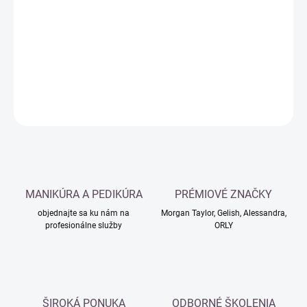
cena:
−
+
Pridať do košíka
DETAILNÉ INFORMÁCIE
OPÝTAŤ SA
MANIKÚRA A PEDIKÚRA
PRÉMIOVÉ ZNAČKY
objednajte sa ku nám na
Morgan Taylor, Gelish, Alessandra,
profesionálne služby
ORLY
ŠIROKÁ PONUKA
ODBORNÉ ŠKOLENIA