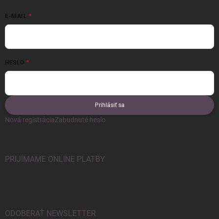
E-MAIL
HESLO
Prihlásiť sa
Nová registrácia
Zabudnuté heslo
PRIJÍMAME ONLINE PLATBY
ODOBERAŤ NEWSLETTER