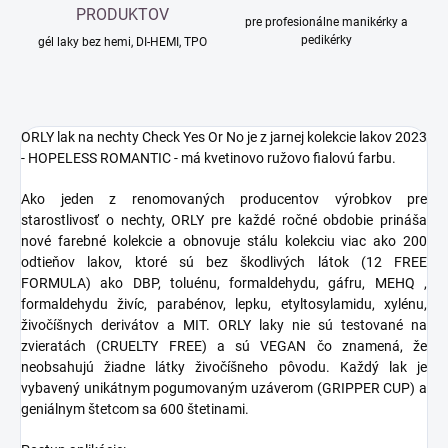
PRODUKTOV
pre profesionálne manikérky a
pedikérky
gél laky bez hemi, DI-HEMI, TPO
ORLY lak na nechty Check Yes Or No je z jarnej kolekcie lakov 2023
- HOPELESS ROMANTIC - má kvetinovo ružovo fialovú farbu.
Ako jeden z renomovaných producentov výrobkov pre
starostlivosť o nechty, ORLY pre každé ročné obdobie prináša
nové farebné kolekcie a obnovuje stálu kolekciu viac ako 200
odtieňov lakov, ktoré sú bez škodlivých látok (12 FREE
FORMULA) ako DBP, toluénu, formaldehydu, gáfru, MEHQ ,
formaldehydu živíc, parabénov, lepku, etyltosylamidu, xylénu,
živočíšnych derivátov a MIT. ORLY laky nie sú testované na
zvieratách (CRUELTY FREE) a sú VEGAN čo znamená, že
neobsahujú žiadne látky živočíšneho pôvodu. Každý lak je
vybavený unikátnym pogumovaným uzáverom (GRIPPER CUP) a
geniálnym štetcom sa 600 štetinami.