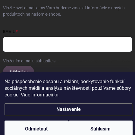
Vložte svoj e-mail a my Vám budeme zasielať informácie o nových
produktoch na našom e-shope.
EMAIL
Vložením e-mailu súhlasíte s
podmienkami ochrany osobných údajov
Prihlásiť sa
Na prispôsobenie obsahu a reklám, poskytovanie funkcií
sociálnych médií a analýzu návštevnosti používame súbory
cookie. Viac informácií
tu
.
Copyright 2026
ERROW
. Všetky práva vyhradené.
Upraviť nastavenie
cookies
Nastavenie
Vytvoril Shoptet
Odmietnuť
Súhlasím