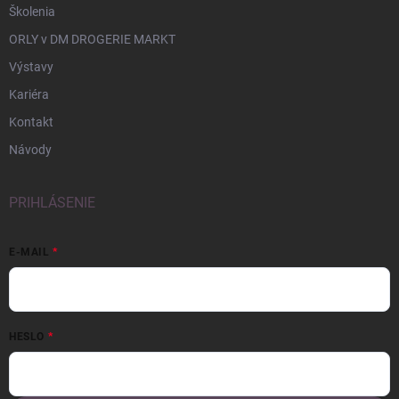
Školenia
ORLY v DM DROGERIE MARKT
Výstavy
Kariéra
Kontakt
Návody
PRIHLÁSENIE
E-MAIL
HESLO