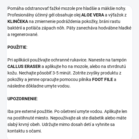
Pomáha odstranovať ťažké mozole pre hladšie a mäkšie nohy.
Profesionálny účinný gél obsahuje olej
ALOE VERA
a výťažok z
KLINČEKA
na zmiernenie podráždenia pokožky, bráni rastu
baktérií a potláča zápach nôh. Päty zanecháva hodvábne hladké
a regenerované.
POUŽITIE
:
Pri aplikácii používajte ochranné rukavice. Naneste na tampón
CALLUS ERASER
a aplikujte ho na mozole, alebo na stvrdnutú
kožu. Nechajte pôsobiť 3-5 minút. Zotrite zvyšky produktu z
pokožky a jemne opracujte pomocou pilníka
FOOT FILE
a
následne dôkladne umyte vodou.
UPOZORNENIE
:
Iba pre externé použitie. Po ošetrení umyte vodou. Aplikujte len
na postihnuté miesto. Nepoužívajte ak ste diabetik alebo máte
slabý krvný obeh. Udržujte mimo dosah detí a vyhnite sa
kontaktu s očami.