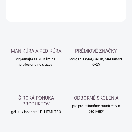
DETAILNÉ INFORMÁCIE
OPÝTAŤ SA
MANIKÚRA A PEDIKÚRA
PRÉMIOVÉ ZNAČKY
objednajte sa ku nám na
Morgan Taylor, Gelish, Alessandra,
profesionálne služby
ORLY
ŠIROKÁ PONUKA
ODBORNÉ ŠKOLENIA
PRODUKTOV
pre profesionálne manikérky a
pedikérky
gél laky bez hemi, DI-HEMI, TPO