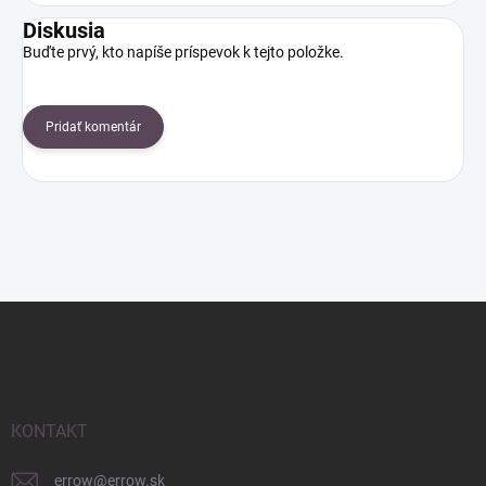
Diskusia
Buďte prvý, kto napíše príspevok k tejto položke.
Pridať komentár
Z
á
p
ä
t
i
KONTAKT
e
errow
@
errow.sk