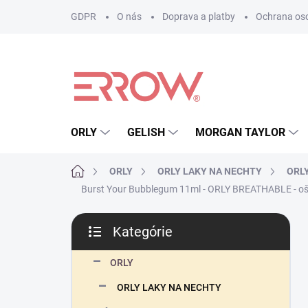
Prejsť
GDPR
O nás
Doprava a platby
Ochrana os
na
obsah
ORLY
GELISH
MORGAN TAYLOR
Domov
ORLY
ORLY LAKY NA NECHTY
ORLY
Burst Your Bubblegum 11ml - ORLY BREATHABLE - ošet
B
Kategórie
o
Preskočiť
č
kategórie
n
ORLY
ý
ORLY LAKY NA NECHTY
p