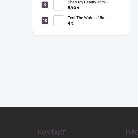
She's My Beauty 15ml -
MORGAN TAYLOR - lak na
9,95 €
nechty
Test The Waters 15ml -
MORGAN TAYLOR - lak na
4 €
nechty
Z
á
p
ä
KONTAKT
INF
t