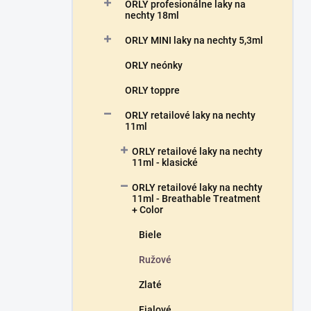
a
ORLY profesionálne laky na
n
nechty 18ml
e
ORLY MINI laky na nechty 5,3ml
l
ORLY neónky
ORLY toppre
ORLY retailové laky na nechty
11ml
ORLY retailové laky na nechty
11ml - klasické
ORLY retailové laky na nechty
11ml - Breathable Treatment
+ Color
Biele
Ružové
Zlaté
Fialové