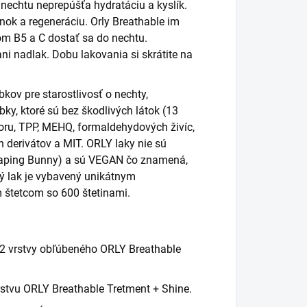
k nechtu neprepúšťa hydratáciu a kyslík.
ok a regeneráciu. Orly Breathable im
m B5 a C dostať sa do nechtu.
ni nadlak. Dobu lakovania si skrátite na
kov pre starostlivosť o nechty,
ky, ktoré sú bez škodlivých látok (13
ru, TPP, MEHQ, formaldehydových živíc,
h derivátov a MIT. ORLY laky nie sú
Leaping Bunny) a sú VEGAN čo znamená,
ý lak je vybavený unikátnym
tetcom so 600 štetinami.
 2 vrstvy obľúbeného ORLY Breathable
rstvu ORLY Breathable Tretment + Shine.