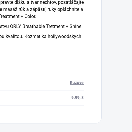
ravte dĺžku a tvar nechtov, pozatláčajte
te masáž rúk a zápästí, ruky opláchnite a
Treatment + Color.
rstvu ORLY Breathable Tretment + Shine.
ou kvalitou. Kozmetika hollywoodskych
Ružové
9.99, 8