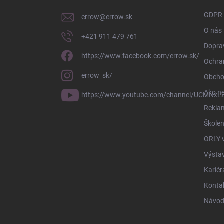
i
GDPR
errow
@
errow.sk
e
O nás
+421 911 479 761
Doprav
https://www.facebook.com/errow.sk/
Ochra
errow_sk/
Obcho
Ako n
https://www.youtube.com/channel/UCMNxLZ
Rekla
Školen
ORLY 
Výsta
Kariér
Konta
Návod