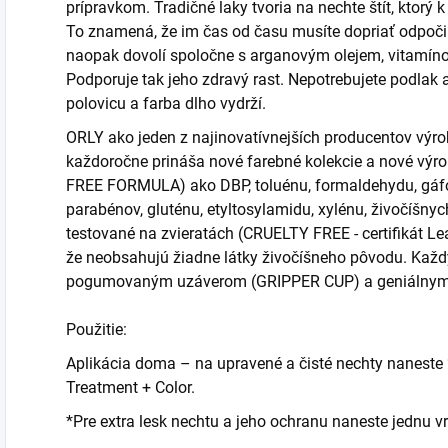
prípravkom. Tradičné laky tvoria na nechte štít, ktorý 
To znamená, že im čas od času musíte dopriať odpočin
naopak dovolí spoločne s arganovým olejem, vitamíno
Podporuje tak jeho zdravý rast. Nepotrebujete podlak a
polovicu a farba dlho vydrží.
ORLY ako jeden z najinovatívnejších producentov výrob
každoročne prináša nové farebné kolekcie a nové výrob
FREE FORMULA) ako DBP, toluénu, formaldehydu, gáfo
parabénov, gluténu, etyltosylamidu, xylénu, živočíšnyc
testované na zvieratách (CRUELTY FREE - certifikát 
že neobsahujú žiadne látky živočíšneho pôvodu. Každ
pogumovaným uzáverom (GRIPPER CUP) a geniálnym š
Použitie:
Aplikácia doma – na upravené a čisté nechty naneste
Treatment + Color.
*Pre extra lesk nechtu a jeho ochranu naneste jednu v