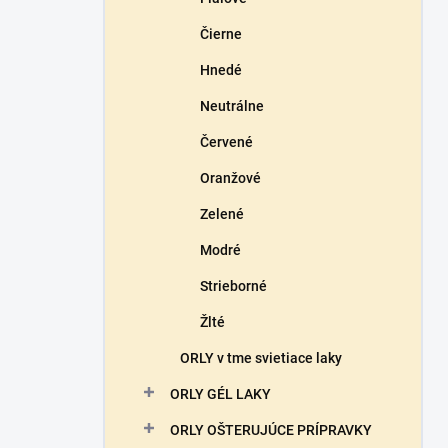
Čierne
Hnedé
Neutrálne
Červené
Oranžové
Zelené
Modré
Strieborné
Žlté
ORLY v tme svietiace laky
ORLY GÉL LAKY
ORLY OŠTERUJÚCE PRÍPRAVKY