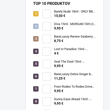
TOP 10 PRODUKTOV
Barely Nude 18ml - ORLY BB
CRÉME - makeup na nechty
15,50 €
Diva 15ml - MORGAN TAYLOR
- lak na nechty
9,95 €
BareLuxury Renew Seaberry &
Kukui - MORGAN TAYLOR -
8,75 €
kompletná SPA mani/pedi
sada rakytník/kukui
Lost In Paradise 15ml -
MORGAN TAYLOR - lak na
4 €
nechty
Seal The Deal 15ml -
MORGAN TAYLOR - lak na
9,95 €
nechty
BareLuxury Detox Ginger &
Green Tea Lotion 240ml -
11,25 €
MORGAN TAYLOR -
hydratačný krém na ruky a
From Rodeo To Rodeo Drive
telo zázvor/zelený čaj
15ml - MORGAN TAYLOR - lak
9,95 €
na nechty
Sunny Daze Ahead 15ml -
MORGAN TAYLOR - lak na
9,95 €
nechty