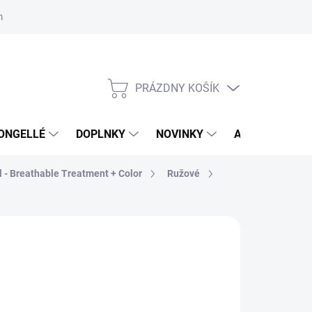
mačný poriadok
Školenia
ORLY v DM DROGERIE MARKT
Výs
PRÁZDNY KOŠÍK
NÁKUPNÝ
KOŠÍK
ONGELLÉ
DOPLNKY
NOVINKY
AKCIA
NÁ
l - Breathable Treatment + Color
Ružové
:
ORLY
99 €
3 €