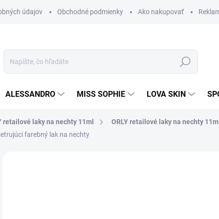
obných údajov
Obchodné podmienky
Ako nakupovať
Rekla
Hľadať
ALESSANDRO
MISS SOPHIE
LOVA SKIN
SP
 retailové laky na nechty 11ml
ORLY retailové laky na nechty 11m
rujúci farebný lak na nechty
Neohodnotené
Podrobnosti hodnotenia
ZNAČKA
AKCIA
9,