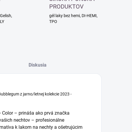
PRODUKTOV
Gelish,
gél laky bez hemi, DI-HEMI,
RLY
TPO
Diskusia
ubblegum z jarno/letnej kolekcie 2023 -
+ Color – prináša ako prvá značka
vašich nechtov – profesionálne
ernatíva k lakom na nechty a ošetrujúcim