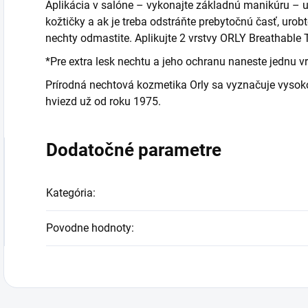
Aplikácia v salóne – vykonajte základnú manikúru – up
kožtičky a ak je treba odstráňte prebytočnú časť, urob
nechty odmastite. Aplikujte 2 vrstvy ORLY Breathable 
*Pre extra lesk nechtu a jeho ochranu naneste jednu v
Prírodná nechtová kozmetika Orly sa vyznačuje vysok
hviezd už od roku 1975.
Dodatočné parametre
Kategória
:
Povodne hodnoty
: