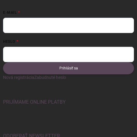
E-MAIL
HESLO
Prihlásiť sa
Nová registrácia
Zabudnuté heslo
PRIJÍMAME ONLINE PLATBY
ODOBERAŤ NEWSLETTER