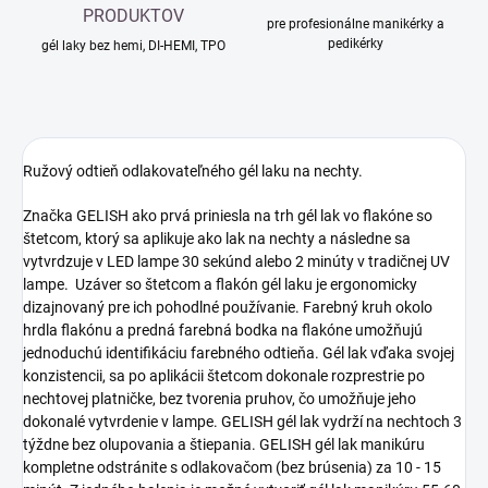
PRODUKTOV
pre profesionálne manikérky a
pedikérky
gél laky bez hemi, DI-HEMI, TPO
Ružový odtieň odlakovateľného gél laku na nechty.
Značka GELISH ako prvá priniesla na trh gél lak vo flakóne so
štetcom, ktorý sa aplikuje ako lak na nechty a následne sa
vytvrdzuje v LED lampe 30 sekúnd alebo 2 minúty v tradičnej UV
lampe. Uzáver so štetcom a flakón gél laku je ergonomicky
dizajnovaný pre ich pohodlné používanie. Farebný kruh okolo
hrdla flakónu a predná farebná bodka na flakóne umožňujú
jednoduchú identifikáciu farebného odtieňa. Gél lak vďaka svojej
konzistencii, sa po aplikácii štetcom dokonale rozprestrie po
nechtovej platničke, bez tvorenia pruhov, čo umožňuje jeho
dokonalé vytvrdenie v lampe. GELISH gél lak vydrží na nechtoch 3
týždne bez olupovania a štiepania. GELISH gél lak manikúru
kompletne odstránite s odlakovačom (bez brúsenia) za 10 - 15