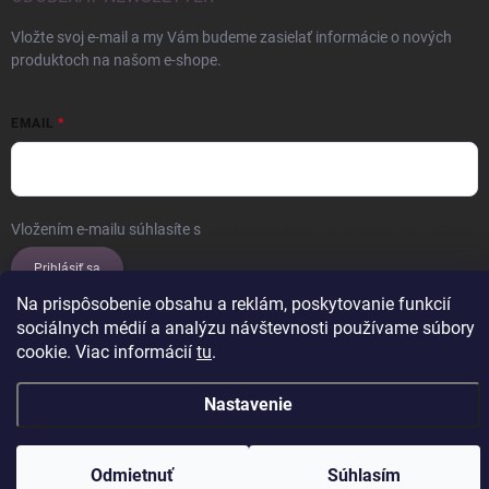
Vložte svoj e-mail a my Vám budeme zasielať informácie o nových
produktoch na našom e-shope.
EMAIL
Vložením e-mailu súhlasíte s
podmienkami ochrany osobných údajov
Prihlásiť sa
Na prispôsobenie obsahu a reklám, poskytovanie funkcií
sociálnych médií a analýzu návštevnosti používame súbory
cookie. Viac informácií
tu
.
Copyright 2026
ERROW
. Všetky práva vyhradené.
Upraviť nastavenie
cookies
Nastavenie
Vytvoril Shoptet
Odmietnuť
Súhlasím