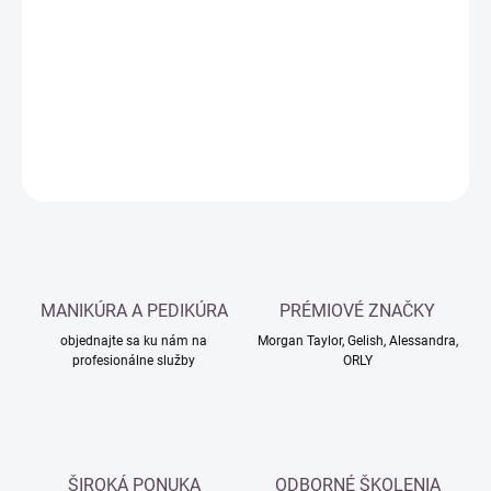
cena:
−
+
Pridať do košíka
DETAILNÉ INFORMÁCIE
OPÝTAŤ SA
MANIKÚRA A PEDIKÚRA
PRÉMIOVÉ ZNAČKY
objednajte sa ku nám na
Morgan Taylor, Gelish, Alessandra,
profesionálne služby
ORLY
ŠIROKÁ PONUKA
ODBORNÉ ŠKOLENIA