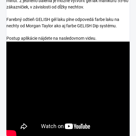
minút. Z jedného balenia je možné vytvoriť gél lak manikúru 55-60
zákazničiek, v závislosti od dĺžky nechtov.
Farebný odtieň GELISH gél laku plne odpovedá farbe laku na
nechty od Morgan Taylor ako aj farbe GELISH Dip systému.
Postup aplikácie nájdete na nasledovnom videu.