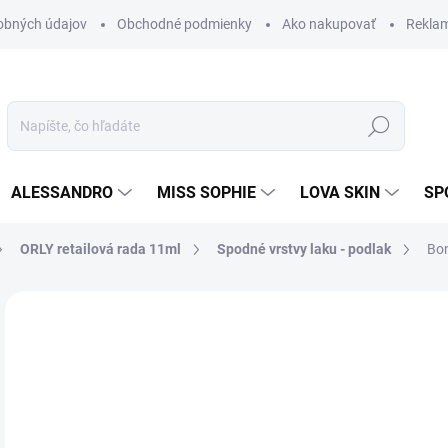
obných údajov
Obchodné podmienky
Ako nakupovať
Rekla
Hľadať
ALESSANDRO
MISS SOPHIE
LOVA SKIN
SP
ORLY retailová rada 11ml
Spodné vrstvy laku - podlak
Bon
Neohodnotené
Podrobnosti hodnotenia
ZNAČKA
10
8,9
Jedn
SK