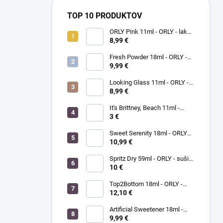
TOP 10 PRODUKTOV
ORLY Pink 11ml - ORLY - lak
na nechty
8,99 €
Fresh Powder 18ml - ORLY -
lak na nechty
9,99 €
Looking Glass 11ml - ORLY -
lak na nechty
8,99 €
It's Brittney, Beach 11ml -
ORLY lak na nechty
3 €
Sweet Serenity 18ml - ORLY
BREATHABLE - ošetrujúci
10,99 €
farebný lak na nechty
Spritz Dry 59ml - ORLY - sušič
laku na nechty
10 €
Top2Bottom 18ml - ORLY -
podkladový a vrchný lak na
12,10 €
nechty v jednom
Artificial Sweetener 18ml -
ORLY lak na nechty
9,99 €