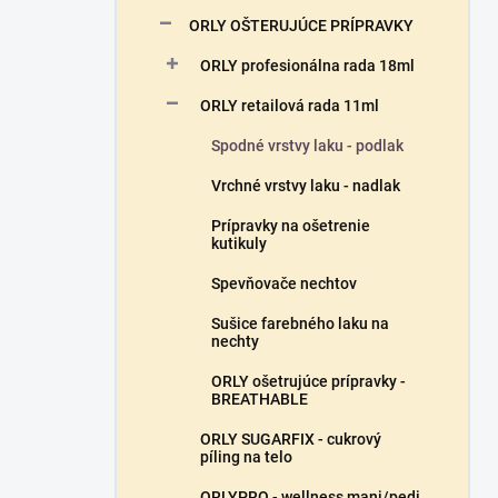
n
ORLY OŠTERUJÚCE PRÍPRAVKY
e
l
ORLY profesionálna rada 18ml
ORLY retailová rada 11ml
Spodné vrstvy laku - podlak
Vrchné vrstvy laku - nadlak
Prípravky na ošetrenie
kutikuly
Spevňovače nechtov
Sušice farebného laku na
nechty
ORLY ošetrujúce prípravky -
BREATHABLE
ORLY SUGARFIX - cukrový
píling na telo
ORLYPRO - wellness mani/pedi