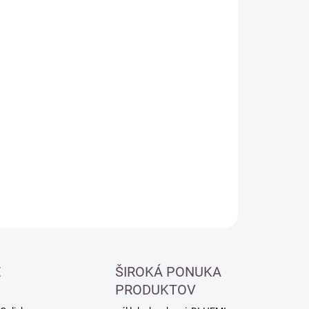
:
−
+
Pridať do košíka
ILNÉ INFORMÁCIE
OPÝTAŤ SA
É
ŠIROKÁ PONUKA
PRODUKTOV