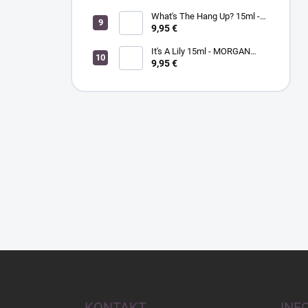
What's The Hang Up? 15ml -
MORGANTAYLOR - lak na
9,95 €
nechty
It's A Lily 15ml - MORGAN
TAYLOR - lak na nechty
9,95 €
Z
á
p
ä
KONTAKT
INF