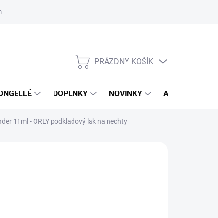
mačný poriadok
Školenia
ORLY v DM DROGERIE MARKT
Výs
PRÁZDNY KOŠÍK
NÁKUPNÝ
KOŠÍK
ONGELLÉ
DOPLNKY
NOVINKY
AKCIA
NÁ
der 11ml - ORLY podkladový lak na nechty
:
ORLY
,99 €
3 € bez DPH
otková
LADOM