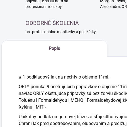
objednajte sa ku nám na
Morgan Taylor, 
profesionálne služby
Alessandra, O
ODBORNÉ ŠKOLENIA
pre profesionálne manikérky a pedikérky
Popis
# 1 podkladový lak na nechty o objeme 11ml.
ORLY ponúka 9 ošetrujúcich prípravkov o objeme 11ml p
naviac ORLY ošetrujúce prípravky sú bez zdrviu škodl
Toluénu | Formaldehydu | MEHQ |
Formaldehydovej živ
Xylénu | MIT -
Unikátny podlak na gumovej báze zaisťuje dlhotrvajúc
Chráni lak pred opotrebovaním, olupovaním a predlžuje