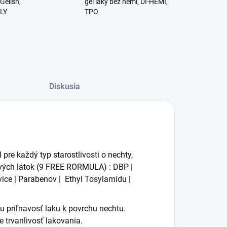
Gelish,
gél laky bez hemi, DI-HEMI,
RLY
TPO
Diskusia
re každý typ starostlivosti o nechty,
ivých látok (9 FREE RORMULA) : DBP |
ice | Parabenov | Ethyl Tosylamidu |
u priľnavosť laku k povrchu nechtu.
 trvanlivosť lakovania.