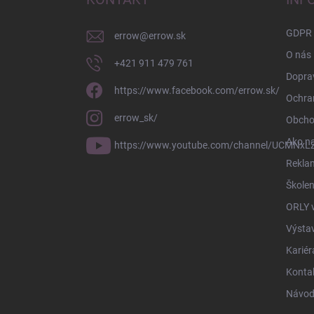
t
i
GDPR
errow
@
errow.sk
e
O nás
+421 911 479 761
Doprav
https://www.facebook.com/errow.sk/
Ochra
errow_sk/
Obcho
Ako n
https://www.youtube.com/channel/UCMNxLZ
Rekla
Školen
ORLY 
Výsta
Kariér
Konta
Návod