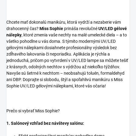
Chcete mať dokonalú manikúru, ktorá vydrží a nezaberie vám
drahocenný čas?
Miss Sophie
prináša revolučné
UV/LED gélové
nálepky
, ktoré zmenia vaše nechty na malé umelecké diela – a to
všetko pohodlne u vás doma. S týmito modernými UV/LED
gélovými nálepkami dosiahnete profesionálny výsledok bez
zdĺhavého lakovania či neporiadku. Aplikácia je rýchla a
jednoduchá, pričom po vytvrdení v UV/LED lampe sa môžete tešiť
z krásnych, odolných nechtov s výdržou až niekoľko týždňov.
Navyše sú šetrné k nechtom – neobsahujú toluén, formaldehyd
ani DBP. Doprajte si slobodu, štýl a spoľahlivú manikúru s Miss
Sophie UV/LED gélovými nálepkami, ktoré vás očaria!
Prečo si vybrať Miss Sophie?
1. Salónový vzhľad bez návštevy salónu: