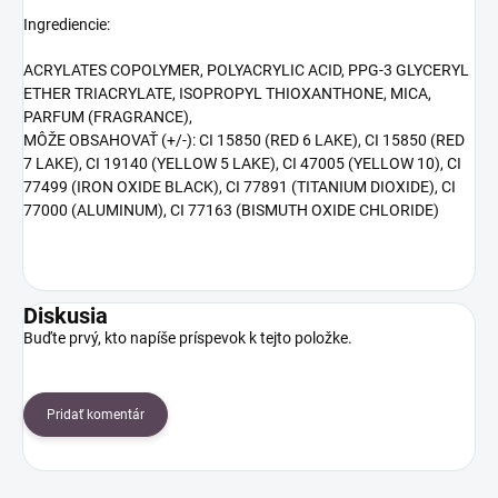
Ingrediencie:
ACRYLATES COPOLYMER, POLYACRYLIC ACID, PPG-3 GLYCERYL
ETHER TRIACRYLATE, ISOPROPYL THIOXANTHONE, MICA,
PARFUM (FRAGRANCE),
MÔŽE OBSAHOVAŤ (+/-): CI 15850 (RED 6 LAKE), CI 15850 (RED
7 LAKE), CI 19140 (YELLOW 5 LAKE), CI 47005 (YELLOW 10), CI
77499 (IRON OXIDE BLACK), CI 77891 (TITANIUM DIOXIDE), CI
77000 (ALUMINUM), CI 77163 (BISMUTH OXIDE CHLORIDE)
Diskusia
Buďte prvý, kto napíše príspevok k tejto položke.
Pridať komentár