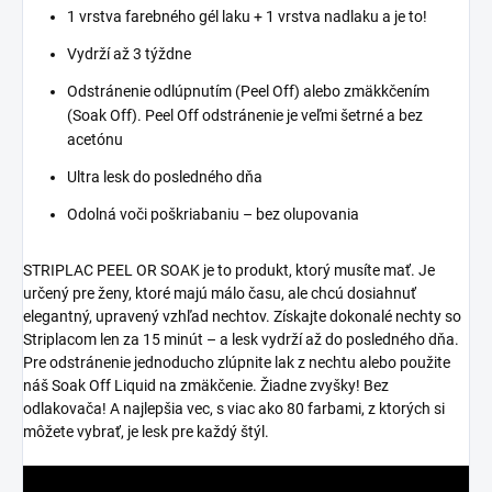
1 vrstva farebného gél laku + 1 vrstva nadlaku a je to!
Vydrží až 3 týždne
Odstránenie odlúpnutím (Peel Off) alebo zmäkkčením
(Soak Off). Peel Off odstránenie je veľmi šetrné a bez
acetónu
Ultra lesk do posledného dňa
Odolná voči poškriabaniu – bez olupovania
STRIPLAC PEEL OR SOAK je to produkt, ktorý musíte mať. Je
určený pre ženy, ktoré majú málo času, ale chcú dosiahnuť
elegantný, upravený vzhľad nechtov. Získajte dokonalé nechty so
Striplacom len za 15 minút – a lesk vydrží až do posledného dňa.
Pre odstránenie jednoducho zlúpnite lak z nechtu alebo použite
náš Soak Off Liquid na zmäkčenie. Žiadne zvyšky! Bez
odlakovača! A najlepšia vec, s viac ako 80 farbami, z ktorých si
môžete vybrať, je lesk pre každý štýl.