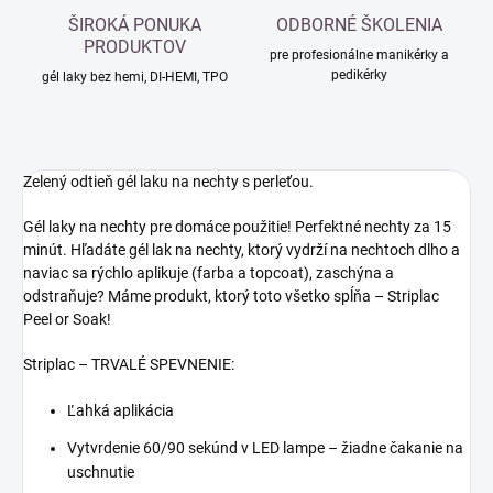
ŠIROKÁ PONUKA
ODBORNÉ ŠKOLENIA
PRODUKTOV
pre profesionálne manikérky a
pedikérky
gél laky bez hemi, DI-HEMI, TPO
Zelený odtieň gél laku na nechty s perleťou.
Gél laky na nechty pre domáce použitie! Perfektné nechty za 15
minút. Hľadáte gél lak na nechty, ktorý vydrží na nechtoch dlho a
naviac sa rýchlo aplikuje (farba a topcoat), zaschýna a
odstraňuje? Máme produkt, ktorý toto všetko spĺňa – Striplac
Peel or Soak!
Striplac – TRVALÉ SPEVNENIE:
Ľahká aplikácia
Vytvrdenie 60/90 sekúnd v LED lampe – žiadne čakanie na
uschnutie