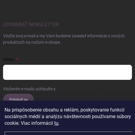
ODOBERAŤ NEWSLETTER
Vložte svoj e-mail a my Vám budeme zasielať informácie o nových
produktoch na našom e-shope.
EMAIL
Vložením e-mailu súhlasíte s
podmienkami ochrany osobných údajov
Prihlásiť sa
Na prispôsobenie obsahu a reklám, poskytovanie funkcií
sociálnych médií a analýzu návštevnosti používame súbory
cookie. Viac informácií
tu
.
Copyright 2026
ERROW
. Všetky práva vyhradené.
Upraviť nastavenie
cookies