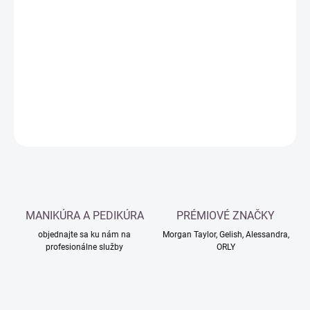
Jednotková
SKLADOM
cena:
−
+
Pridať do košíka
DETAILNÉ INFORMÁCIE
OPÝTAŤ SA
MANIKÚRA A PEDIKÚRA
PRÉMIOVÉ ZNAČKY
objednajte sa ku nám na
Morgan Taylor, Gelish, Alessandra,
profesionálne služby
ORLY