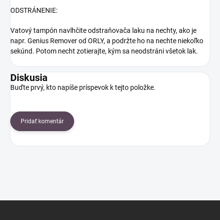
ODSTRÁNENIE:
Vatový tampón navlhčite odstraňovača laku na nechty, ako je
napr. Genius Remover od ORLY, a podržte ho na nechte niekoľko
sekúnd. Potom necht zotierajte, kým sa neodstráni všetok lak.
Diskusia
Buďte prvý, kto napíše príspevok k tejto položke.
Pridať komentár
Z
á