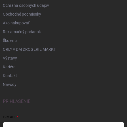
Ochrana osobných údajov
Obchodné podmienky
Ako nakupovať
Reklamačný poriadok
Školenia
ORLY v DM DROGERIE MARKT
Výstavy
Kariéra
Kontakt
Návody
PRIHLÁSENIE
E-MAIL