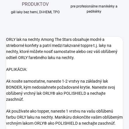
PRODUKTOV
pre profesionálne manikérky a
pedikérky
gél laky bez hemi, DI-HEMI, TPO
ORLY lak na nechty Among The Stars obsahuje modré a
strieborné konfety a patrí medzi takzvané toppre t.j. laky na
nechty, ktoré môžete nosiť samostatne alebo cez váš obľúbený
odtieň ORLY farebného laku na nechty.
APLIKÁCIA:
Ak nosíte samostatne, naneste 1-2 vrstvy na základný lak
BONDER, kým nedosiahnete požadované krytie. Naneste svoj
obľúbený vrchný lak ORLY® ako POLISHIELD a nechajte
zaschnúť.
Ak používate ako topper, naneste 1 vrstvu na vašu obľúbenú
farbu ORLY laku na nechty. Manikúru dokončite vašim obľúbeným
vrchným lakom ORLY® ako POLISHIELD a nechajte zaschnúť.