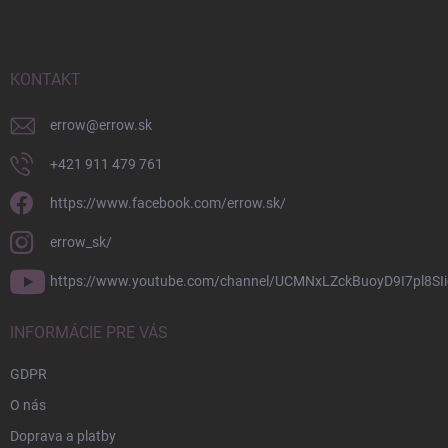
p
ä
t
i
KONTAKT
e
errow
@
errow.sk
+421 911 479 761
https://www.facebook.com/errow.sk/
errow_sk/
https://www.youtube.com/channel/UCMNxLZckBuoyD9I7pl8SIi
INFORMÁCIE PRE VÁS
GDPR
O nás
Doprava a platby