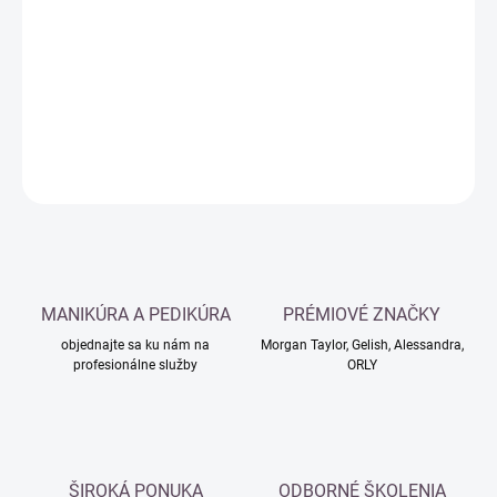
cena:
−
+
Pridať do košíka
DETAILNÉ INFORMÁCIE
OPÝTAŤ SA
MANIKÚRA A PEDIKÚRA
PRÉMIOVÉ ZNAČKY
objednajte sa ku nám na
Morgan Taylor, Gelish, Alessandra,
profesionálne služby
ORLY
ŠIROKÁ PONUKA
ODBORNÉ ŠKOLENIA