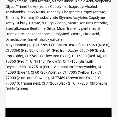
Ethyl Acetate, Butyl Acetate, Nitrocellulose, Adipic Acid/Neopentyl
Glycol/Trimellitic Anhydride Copolymer, Isopropyl Alcohol,
Tosylamide/Epoxy Resin, Triphenyl Phosphate, Propyl Acetate,
Trimethyl Pentanyl Diisobutyrate Styrene/Acrylates Copolymer,
Acetyl Tributyl Citrate, N-Butyl Alcohol, Stearalkonium Hectorite,
Stearalkonium Bentonite, Silica, Mica, Trimethylpentanediyl
Dibenzoate, Benzophenone-1, Polyvinyl Butyral, Citric Acid,
Dimethicone, Trimethylsiloxysilicate.
May Contain (+/-): CI 77891 (Titanium Dioxide), CI 15850 (Red 6),
CI 73360 (Red 30), CI 77491 (Red Iron Oxide), CI 77499 (Black
Iron Oxide), CI 77492 (Yellow Iron Oxide), CI 15880 (Red 34), CI
15850 (Red 7), CI 19140 (Yellow 5), CI 77163 (Bismuth
Oxychloride), CI 77510 (Ferric Ammonium Ferrocyanide), CI
42090 (Blue 1), CI 60725 (Violet 2), CI 47005 (Yellow 10), CI
77000 (Aluminum Powder), CI 77489 (Brown Iron Oxide), CI
77007 (Ultramarines), CI 77266 (Black 2), CI 77288 (Chromium
Oxide Greens).