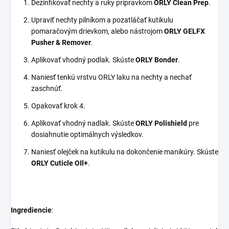
Dezinfikovať nechty a ruky prípravkom
ORLY Clean Prep
.
Upraviť nechty pilníkom a pozatláčať kutikulu
pomaračovým drievkom, alebo nástrojom
ORLY GELFX
Pusher & Remover
.
Aplikovať vhodný podlak. Skúste
ORLY Bonder
.
Naniesť tenkú vrstvu ORLY laku na nechty a nechať
zaschnúť.
Opakovať krok 4.
Aplikovať vhodný nadlak. Skúste
ORLY Polishield
pre
dosiahnutie optimálnych výsledkov.
Naniesť olejček na kutikulu na dokončenie manikúry. Skúste
ORLY Cuticle OIl+
.
Ingrediencie
: