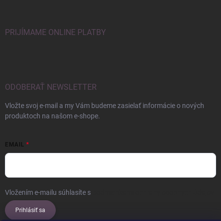
PRIJÍMAME ONLINE PLATBY
ODOBERAŤ NEWSLETTER
Vložte svoj e-mail a my Vám budeme zasielať informácie o nových
produktoch na našom e-shope.
EMAIL
Vložením e-mailu súhlasíte s
podmienkami ochrany osobných údajov
Prihlásiť sa