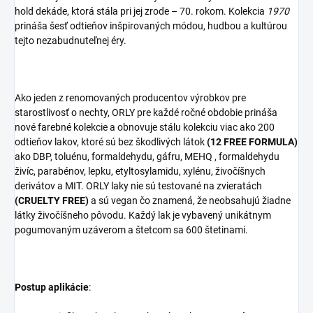
hold dekáde, ktorá stála pri jej zrode – 70. rokom.
Kolekcia
1970
prináša šesť odtieňov inšpirovaných módou, hudbou a kultúrou
tejto nezabudnuteľnej éry.
Ako jeden z renomovaných producentov výrobkov pre
starostlivosť o nechty, ORLY pre každé ročné obdobie prináša
nové farebné kolekcie a obnovuje stálu kolekciu viac ako 200
odtieňov lakov, ktoré sú bez škodlivých látok
(12 FREE FORMULA)
ako DBP, toluénu, formaldehydu, gáfru, MEHQ , formaldehydu
živíc, parabénov, lepku, etyltosylamidu, xylénu, živočíšnych
derivátov a MIT. ORLY laky nie sú testované na zvieratách
(CRUELTY FREE)
a sú vegan čo znamená, že neobsahujú žiadne
látky živočíšneho pôvodu. Každý lak je vybavený unikátnym
pogumovaným uzáverom a štetcom sa 600 štetinami.
Postup aplikácie
: