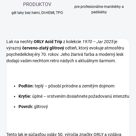
PRODUKTOV
pre profesionálne manikérky a
pedikérky
gél laky bez hemi, DI-HEMI, TPO
Lak na nechty
ORLY Acid Trip
z kolekcie
1970 – Jar 2025
je
výrazný
červeno-zlatý glitrový
odtieň, ktorý evokuje atmosféru
psychedelickej éry 70. rokov.
Jeho žiarivá farba a moderný lesk
dodajú vašim nechtom retro nádych s aktuálnym šarmom.
​
Podtón:
teplý
–
pôsobí prírodne a zemitým dojmom
Krytie:
úplné –
vrstvením dosiahnete požadovanú intenzitu
Povrch:
glitrový
Tento lak je súčasťou osláv 50. výročia značky ORLY a vzdáva