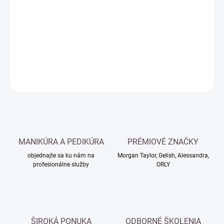
cena:
−
+
Pridať do košíka
DETAILNÉ INFORMÁCIE
OPÝTAŤ SA
MANIKÚRA A PEDIKÚRA
PRÉMIOVÉ ZNAČKY
objednajte sa ku nám na
Morgan Taylor, Gelish, Alessandra,
profesionálne služby
ORLY
ŠIROKÁ PONUKA
ODBORNÉ ŠKOLENIA