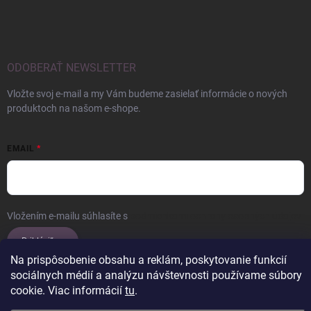
ODOBERAŤ NEWSLETTER
Vložte svoj e-mail a my Vám budeme zasielať informácie o nových
produktoch na našom e-shope.
EMAIL
Vložením e-mailu súhlasíte s
podmienkami ochrany osobných údajov
Prihlásiť sa
Na prispôsobenie obsahu a reklám, poskytovanie funkcií
sociálnych médií a analýzu návštevnosti používame súbory
cookie. Viac informácií
tu
.
Copyright 2026
ERROW
. Všetky práva vyhradené.
Upraviť nastavenie