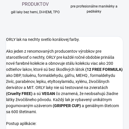
PRODUKTOV
pre profesionálne manikérky a
pedikérky
gél laky bez hemi, DI-HEMI, TPO
ORLY lak na nechty svetlo korálovej farby.
Ako jeden z renomovaných producentov výrobkov pre
starostlivosť o nechty, ORLY pre každé ročné obdobie prináša
nové farebné kolekcie a obnovuje stálu kolekciu viac ako 200
odtieňov lakov, ktoré sú bez škodlivých látok
(12 FREE FORMULA)
ako DBP, toluénu, formaldehydu, gáfru, MEHQ , formaldehydu
živíc, parabénov, lepku, etyltosylamidu, xylénu, živočíšnych
derivátov a MIT. ORLY laky nie sú testované na zvieratách
(Cruelty FREE)
a sú
VEGAN
čo znamená, že neobsahujú žiadne
látky živočíšneho pôvodu. Každý lak je vybavený unikátnym
pogumovaným uzáverom
(GRIPPER CUP)
a geniálnym štetcom
sa 600 štetinami.
Postup aplikácie: