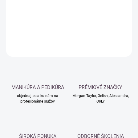
cena:
−
+
Pridať do košíka
DETAILNÉ INFORMÁCIE
OPÝTAŤ SA
MANIKÚRA A PEDIKÚRA
PRÉMIOVÉ ZNAČKY
objednajte sa ku nám na
Morgan Taylor, Gelish, Alessandra,
profesionálne služby
ORLY
ŠIROKÁ PONUKA
ODBORNÉ ŠKOLENIA