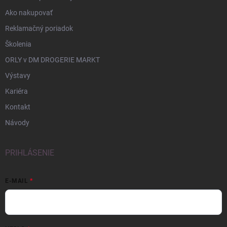
Ako nakupovať
Reklamačný poriadok
Školenia
ORLY v DM DROGERIE MARKT
Výstavy
Kariéra
Kontakt
Návody
PRIHLÁSENIE
E-MAIL