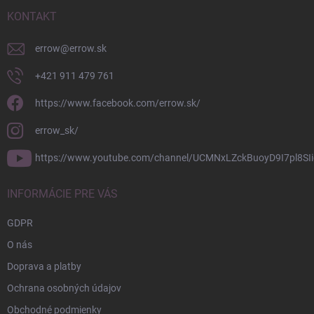
t
i
KONTAKT
e
errow
@
errow.sk
+421 911 479 761
https://www.facebook.com/errow.sk/
errow_sk/
https://www.youtube.com/channel/UCMNxLZckBuoyD9I7pl8SIi
INFORMÁCIE PRE VÁS
GDPR
O nás
Doprava a platby
Ochrana osobných údajov
Obchodné podmienky