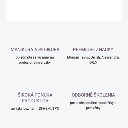
DETAILNÉ INFORMÁCIE
OPÝTAŤ SA
MANIKÚRA A PEDIKÚRA
PRÉMIOVÉ ZNAČKY
objednajte sa ku nám na
Morgan Taylor, Gelish, Alessandra,
profesionálne služby
ORLY
ŠIROKÁ PONUKA
ODBORNÉ ŠKOLENIA
PRODUKTOV
pre profesionálne manikérky a
pedikérky
gél laky bez hemi, DI-HEMI, TPO