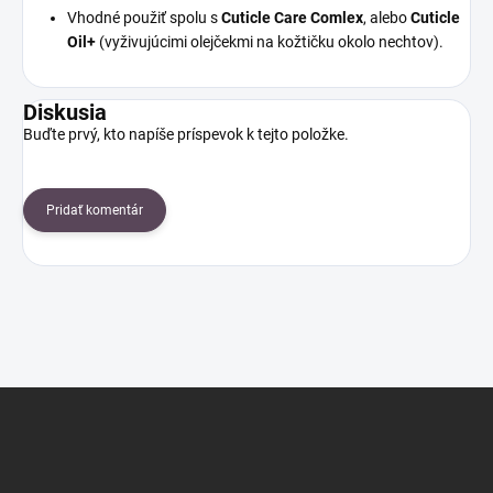
Vhodné použiť spolu s
Cuticle Care Comlex
, alebo
Cuticle
Oil+
(vyživujúcimi olejčekmi na kožtičku okolo nechtov).
Diskusia
Buďte prvý, kto napíše príspevok k tejto položke.
Pridať komentár
Z
á
p
ä