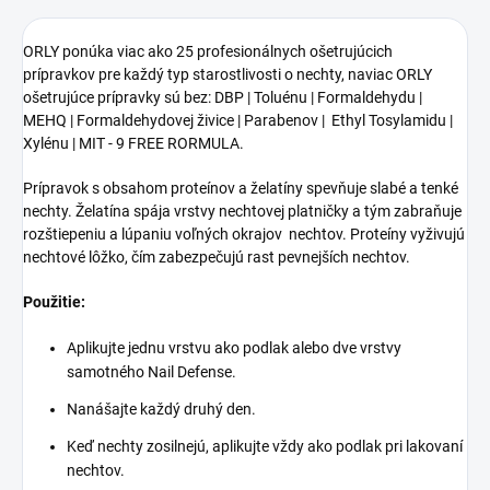
ORLY ponúka viac ako 25 profesionálnych ošetrujúcich
prípravkov pre každý typ starostlivosti o nechty, naviac ORLY
ošetrujúce prípravky sú bez: DBP | Toluénu | Formaldehydu |
MEHQ |
Formaldehydovej živice | Parabenov | Ethyl Tosylamidu |
Xylénu | MIT - 9 FREE RORMULA.
Prípravok s obsahom proteínov a želatíny spevňuje slabé a tenké
nechty. Želatína spája vrstvy nechtovej platničky a tým zabraňuje
rozštiepeniu a lúpaniu voľných okrajov nechtov. Proteíny vyživujú
nechtové lôžko, čím zabezpečujú rast pevnejších nechtov.
Použitie:
Aplikujte jednu vrstvu ako podlak alebo dve vrstvy
samotného Nail Defense.
Nanášajte každý druhý den.
Keď nechty zosilnejú, aplikujte vždy ako podlak pri lakovaní
nechtov.