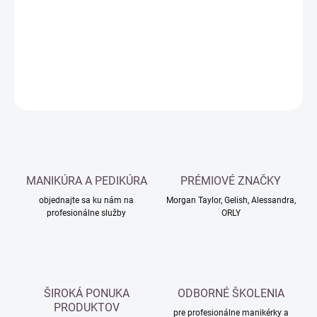
−
+
Pridať do košíka
DETAILNÉ INFORMÁCIE
OPÝTAŤ SA
MANIKÚRA A PEDIKÚRA
PRÉMIOVÉ ZNAČKY
objednajte sa ku nám na
Morgan Taylor, Gelish, Alessandra,
profesionálne služby
ORLY
ŠIROKÁ PONUKA
ODBORNÉ ŠKOLENIA
PRODUKTOV
pre profesionálne manikérky a