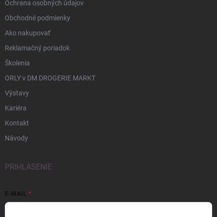
Ochrana osobných údajov
Obchodné podmienky
Ako nakupovať
Reklamačný poriadok
Školenia
ORLY v DM DROGERIE MARKT
Výstavy
Kariéra
Kontakt
Návody
PRIHLÁSENIE
E-MAIL