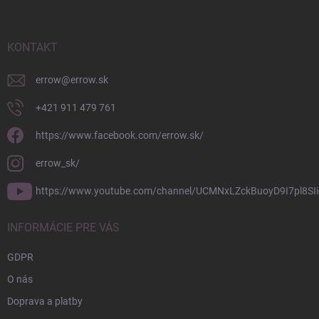
p
ä
t
i
KONTAKT
e
errow
@
errow.sk
+421 911 479 761
https://www.facebook.com/errow.sk/
errow_sk/
https://www.youtube.com/channel/UCMNxLZckBuoyD9I7pl8SIi
INFORMÁCIE PRE VÁS
GDPR
O nás
Doprava a platby