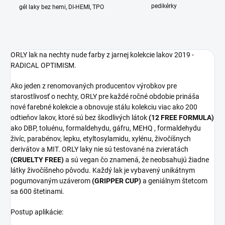
pedikérky
gél laky bez hemi, DI-HEMI, TPO
ORLY lak na nechty nude farby z jarnej kolekcie lakov 2019 -
RADICAL OPTIMISM.
Ako jeden z renomovaných producentov výrobkov pre
starostlivosť o nechty, ORLY pre každé ročné obdobie prináša
nové farebné kolekcie a obnovuje stálu kolekciu viac ako 200
odtieňov lakov, ktoré sú bez škodlivých látok
(12 FREE FORMULA)
ako DBP, toluénu, formaldehydu, gáfru, MEHQ , formaldehydu
živíc, parabénov, lepku, etyltosylamidu, xylénu, živočíšnych
derivátov a MIT. ORLY laky nie sú testované na zvieratách
(CRUELTY FREE)
a sú vegan čo znamená, že neobsahujú žiadne
látky živočíšneho pôvodu. Každý lak je vybavený unikátnym
pogumovaným uzáverom
(GRIPPER CUP)
a geniálnym štetcom
sa 600 štetinami.
Postup aplikácie: