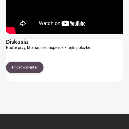
Diskusia
Buďte prvý, kto napíše príspevok k tejto položke.
Pridať komentár
Z
á