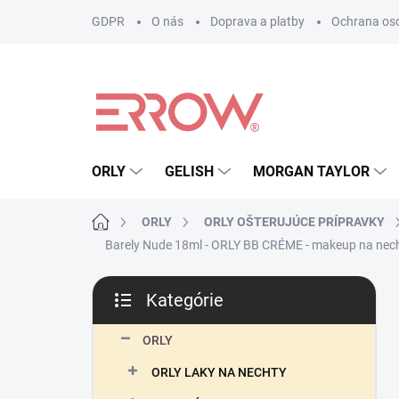
Prejsť
GDPR
O nás
Doprava a platby
Ochrana os
na
obsah
ORLY
GELISH
MORGAN TAYLOR
Domov
ORLY
ORLY OŠTERUJÚCE PRÍPRAVKY
Barely Nude 18ml - ORLY BB CRÉME - makeup na nec
B
Kategórie
o
Preskočiť
č
kategórie
n
ORLY
ý
ORLY LAKY NA NECHTY
p