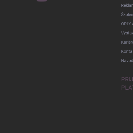
Rekla
Školen
ORLY 
Výsta
Kariér
Konta
Návod
PRI
PLA