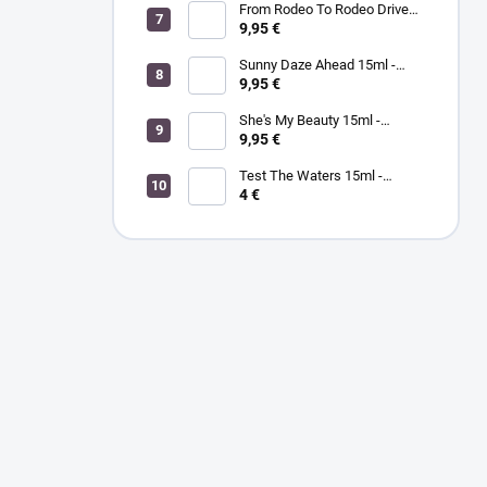
hydratačný krém na ruky a
From Rodeo To Rodeo Drive
telo zázvor/zelený čaj
15ml - MORGAN TAYLOR - lak
9,95 €
na nechty
Sunny Daze Ahead 15ml -
MORGAN TAYLOR - lak na
9,95 €
nechty
She's My Beauty 15ml -
MORGAN TAYLOR - lak na
9,95 €
nechty
Test The Waters 15ml -
MORGAN TAYLOR - lak na
4 €
nechty