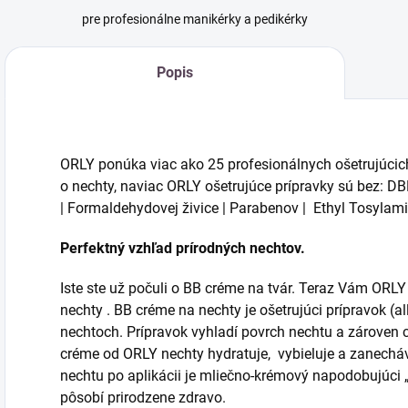
pre profesionálne manikérky a pedikérky
Popis
ORLY ponúka viac ako 25 profesionálnych ošetrujúcich 
o nechty, naviac ORLY ošetrujúce prípravky sú bez: D
|
Formaldehydovej živice | Parabenov | Ethyl Tosylam
Perfektný vzhľad prírodných nechtov.
Iste ste už počuli o BB créme na tvár. Teraz Vám ORLY
nechty . BB créme na nechty je ošetrujúci prípravok (a
nechtoch. Prípravok vyhladí povrch nechtu a zároven 
créme od ORLY nechty hydratuje, vybieluje a zanecháv
nechtu po aplikácii je mliečno-krémový napodobujúci „
pôsobí prirodzene zdravo.