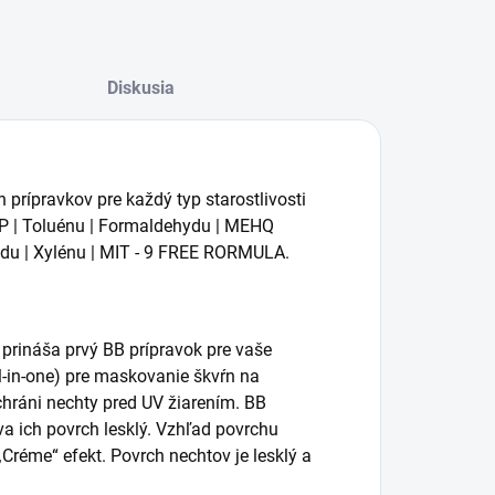
Diskusia
prípravkov pre každý typ starostlivosti
BP | Toluénu | Formaldehydu | MEHQ
idu | Xylénu | MIT - 9 FREE RORMULA.
 prináša prvý BB prípravok pre vaše
ll-in-one) pre maskovanie škvŕn na
chráni nechty pred UV žiarením. BB
a ich povrch lesklý. Vzhľad povrchu
Créme“ efekt. Povrch nechtov je lesklý a