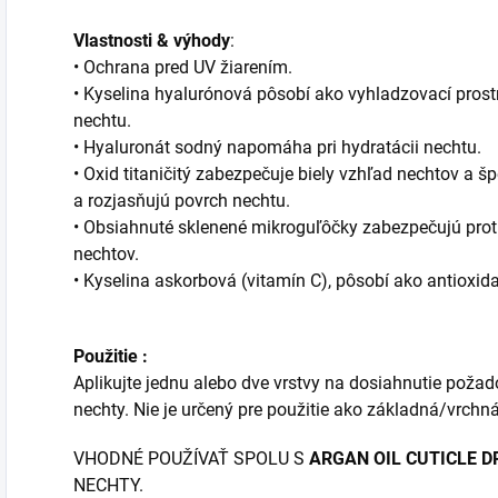
Vlastnosti & výhody
:
• Ochrana pred UV žiarením.
• Kyselina hyalurónová pôsobí ako vyhladzovací prost
nechtu.
• Hyaluronát sodný napomáha pri hydratácii nechtu.
• Oxid titaničitý zabezpečuje biely vzhľad nechtov a 
a rozjasňujú povrch nechtu.
• Obsiahnuté sklenené mikroguľôčky zabezpečujú pro
nechtov.
• Kyselina askorbová (vitamín C), pôsobí ako antioxid
Použitie :
Aplikujte jednu alebo dve vrstvy na dosiahnutie požad
nechty. Nie je určený pre použitie ako základná/vrchn
VHODNÉ POUŽÍVAŤ SPOLU S
ARGAN OIL CUTICLE 
NECHTY.