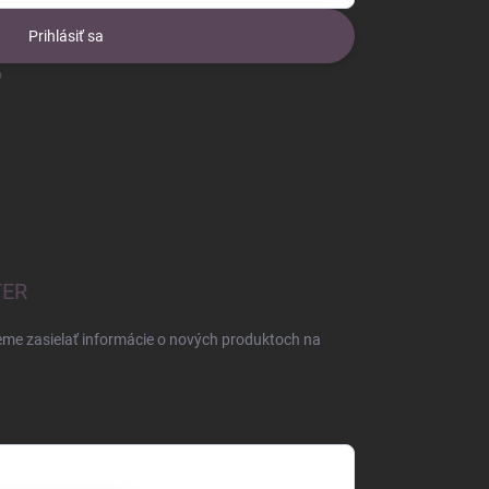
Prihlásiť sa
o
TER
eme zasielať informácie o nových produktoch na