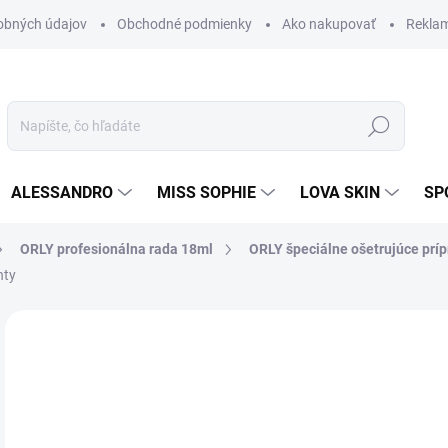
obných údajov
Obchodné podmienky
Ako nakupovať
Rekla
Hľadať
ALESSANDRO
MISS SOPHIE
LOVA SKIN
SP
ORLY profesionálna rada 18ml
ORLY špeciálne ošetrujúce príp
hty
Neohodnotené
Podrobnosti hodnotenia
ZNAČKA
15
12,