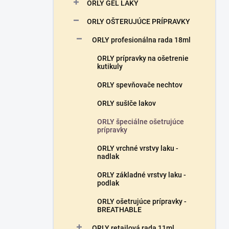
a
ORLY GÉL LAKY
n
ORLY OŠTERUJÚCE PRÍPRAVKY
e
l
ORLY profesionálna rada 18ml
ORLY prípravky na ošetrenie
kutikuly
ORLY spevňovače nechtov
ORLY sušIče lakov
ORLY špeciálne ošetrujúce
prípravky
ORLY vrchné vrstvy laku -
nadlak
ORLY základné vrstvy laku -
podlak
ORLY ošetrujúce prípravky -
BREATHABLE
ORLY retailová rada 11ml