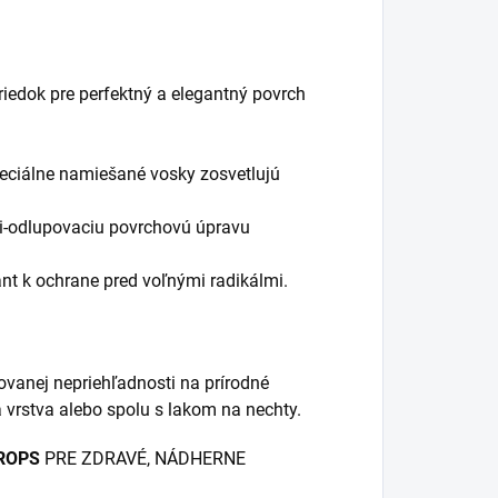
riedok pre perfektný a elegantný povrch
špeciálne namiešané vosky zosvetlujú
ti-odlupovaciu povrchovú úpravu
ant k ochrane pred voľnými radikálmi.
ovanej nepriehľadnosti na prírodné
á vrstva alebo spolu s lakom na nechty.
DROPS
PRE ZDRAVÉ, NÁDHERNE