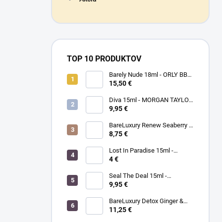
TOP 10 PRODUKTOV
Barely Nude 18ml - ORLY BB
CRÉME - makeup na nechty
15,50 €
Diva 15ml - MORGAN TAYLOR
- lak na nechty
9,95 €
BareLuxury Renew Seaberry &
Kukui - MORGAN TAYLOR -
8,75 €
kompletná SPA mani/pedi
sada rakytník/kukui
Lost In Paradise 15ml -
MORGAN TAYLOR - lak na
4 €
nechty
Seal The Deal 15ml -
MORGAN TAYLOR - lak na
9,95 €
nechty
BareLuxury Detox Ginger &
Green Tea Lotion 240ml -
11,25 €
MORGAN TAYLOR -