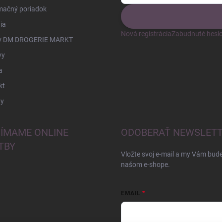
mačný poriadok
ia
Nová registrácia
Zabudnuté hesl
v DM DROGERIE MARKT
vy
a
kt
y
JÍMAME ONLINE
ODOBERAŤ NEWSLET
TBY
Vložte svoj e-mail a my Vám bud
našom e-shope.
EMAIL