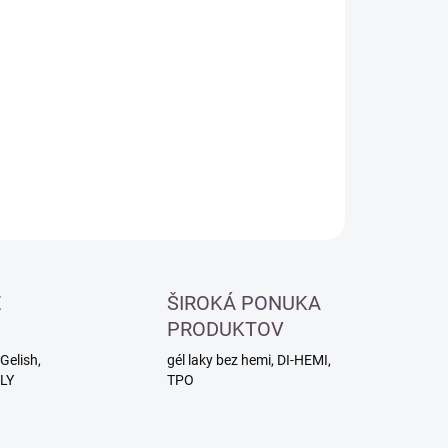
otková
LADOM
:
−
+
Pridať do košíka
ILNÉ INFORMÁCIE
OPÝTAŤ SA
É
ŠIROKÁ PONUKA
PRODUKTOV
Gelish,
gél laky bez hemi, DI-HEMI,
RLY
TPO