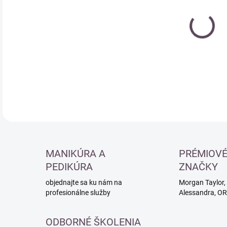
Jedn
SK
cena
DETA
MANIKÚRA A
PRÉMIOV
PEDIKÚRA
ZNAČKY
objednajte sa ku nám na
Morgan Taylor, 
profesionálne služby
Alessandra, O
ODBORNÉ ŠKOLENIA